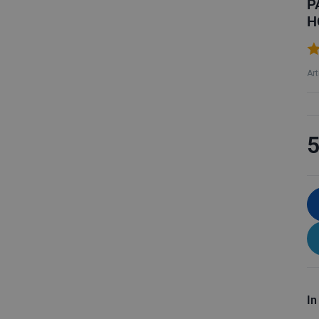
P
H
Ar
5
In