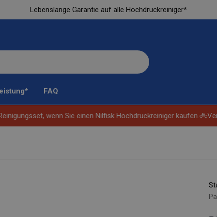
Lebenslange Garantie auf alle Hochdruckreiniger*
eistung*
FAQ
nigungsset, wenn Sie einen Nilfisk Hochdruckreiniger kaufen.🚲
Verw
St
Pa