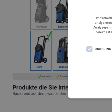
Wir verwen
analysieren
Analysepartn
bereitgest
UNBEDING
Produkte die Sie interessieren könnt
Basierend auf dem, was andere Kunden gekauft haben