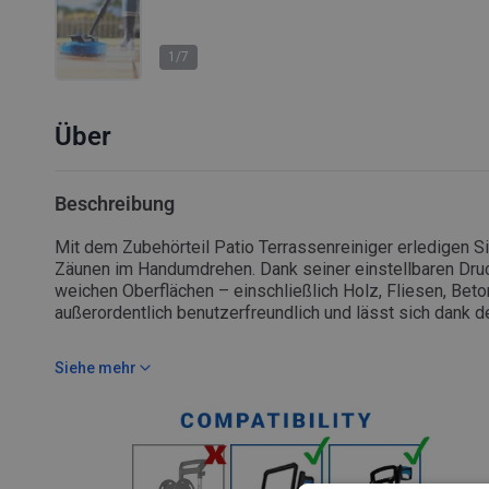
1/7
Über
Beschreibung
Mit dem Zubehörteil Patio Terrassenreiniger erledigen S
Zäunen im Handumdrehen. Dank seiner einstellbaren Druck
weichen Oberflächen – einschließlich Holz, Fliesen, Beto
außerordentlich benutzerfreundlich und lässt sich dank 
auch horizontal verwenden.
Horizontaler und vertikaler Einsatz
Anpassbarer Druck für sanfte oder feste Reinigung
Siehe mehr
Spritzschutz
Ideal für verschiedene Oberflächen und mittelgroße Bere