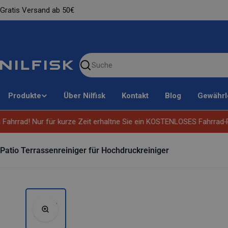
Zum
Gratis Versand ab 50€
Inhalt
springen
Unsere
Website
durchsuchen
Produkte
Über Nilfisk
Kontakt
Blog
Gewährl
ahrrad! Nur für kurze Zeit erhaltne Sie ein KOSTENLOSES Fahrrad‑Rei
Patio Terrassenreiniger für Hochdruckreiniger