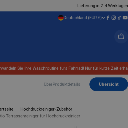
Lieferung in 2-4 Werktagen
Deutschland (EUR €)
L
Facebook
Instag
TikT
Y
A
War
N
D
/
andeln Sie Ihre Waschroutine fürs Fahrrad! Nur für kurze Zeit erhal
R
Übersicht
Über
Produktdetails
E
G
artseite
Hochdruckreiniger-Zubehör
I
tio Terrassenreiniger für Hochdruckreiniger