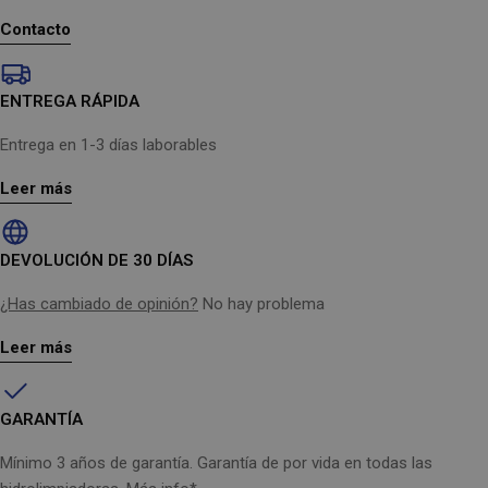
Elegante - El elegante diseño está disponible en varios
Contacto
colores.
Especificaciones técnicas para
ENTREGA RÁPIDA
Potencia máx.: 750 W
10 kPa
Entrega en 1-3 días laborables
Nivel presión sonora c/boquilla: 77 (dB(A))
Longitud cable eléctrico: 8 m
Leer más
Capacidad bolsa de polvo: 3 L
Largo x ancho x alto: 38x28x27 cm
Peso: 4.5 kg
DEVOLUCIÓN DE 30 DÍAS
Control variación velocidad
Indicador llenado bolsa
¿Has cambiado de opinión?
No hay problema
Leer más
GARANTÍA
Mínimo 3 años de garantía. Garantía de por vida en todas las