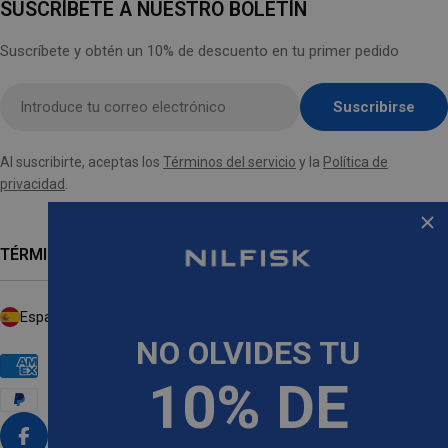
SUSCRÍBETE A NUESTRO BOLETÍN
Suscríbete y obtén un 10% de descuento en tu primer pedido
Introducir
Suscribirse
el
correo
Al suscribirte, aceptas los
Términos del servicio
y la
Política de
electrónico
privacidad
.
aquí
TÉRMINOS
P
España (EUR €)
A
NO OLVIDES TU
Í
Métodos
10% DE
de
S
pago
/
R