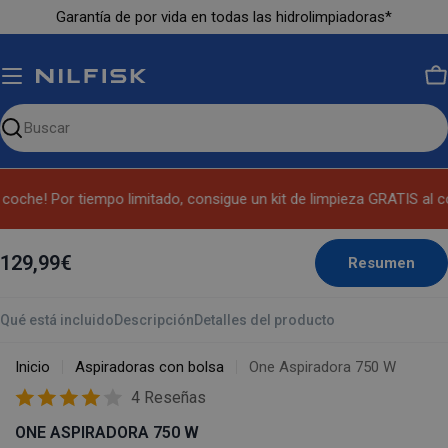
Ir
Garantía de por vida en todas las hidrolimpiadoras*
al
contenido
Ca
Buscar
en
nuestro
coche! Por tiempo limitado, consigue un kit de limpieza GRATIS al com
sitio
129,99€
Resumen
Qué está incluido
Descripción
Detalles del producto
Inicio
Aspiradoras con bolsa
One Aspiradora 750 W
4 Reseñas
ONE ASPIRADORA 750 W