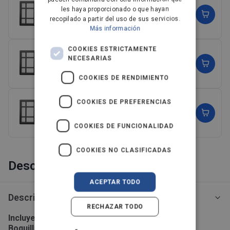
HEPA filtro H14 para One aspiradoras
FINNISH
les haya proporcionado o que hayan
14,99€
recopilado a partir del uso de sus servicios.
(1)
NORWEGIAN
Más información
PORTUGUESE
COOKIES ESTRICTAMENTE
HEPA 13 filtro para aspiradoras One
NECESARIAS
19,99€
SPANISH
(3)
COOKIES DE RENDIMIENTO
SWEDISH
ENGLISH
COOKIES DE PREFERENCIAS
EPA filtro E10 para aspiradoras
9,99€
AUSTRIA
(1)
COOKIES DE FUNCIONALIDAD
IT
Ver más
COOKIES NO CLASIFICADAS
Descripción
ACEPTAR TODO
Descripción
RECHAZAR TODO
Incluye: Boquilla Combinada, Boquilla tapicerías,
Boquilla muebles, Filtro EPA 10