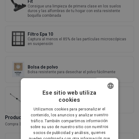
Fit
Consigue una limpieza de primera clase en los suelos
duros y las alfombras de tu hogar con esta resistente
boquilla combinada
Filtro Epa 10
Captura al menos el 85% de las partículas microscópicas
en suspensión
Bolsa de polvo
Bolsa resistente para desechar el polvo fácilmente
Ese sitio web utiliza
Tubo telescópico
cookies
DANISH
Tubo telescópico para llegar más lejos
Utilizamos cookies para personalizar el
GERMAN
contenido, los anuncios y analizar nuestro
Productos complementarios
tráfico. También compartimos información
DUTCH
Compra 3 accesorios y ahorra un 10 %
sobre su uso de nuestro sitio con nuestros
socios de publicidad y análisis, quienes
FRENCH
pueden combinarla con otra información que