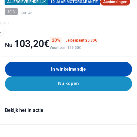
ALLERGIEVRIENDELIJK
10 JAAR MOTORGARANTIE
Aanbiedingen
1/15
SKU: 128390146
20%
103,20€
Je bespaart 25,80€
Nu
Voorheen:
129,00€
In winkelmandje
Nu kopen
Bekijk het in actie