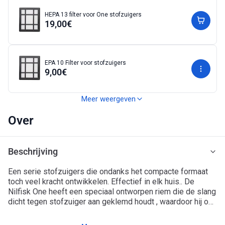
HEPA 13 filter voor One stofzuigers
19,00€
EPA 10 Filter voor stofzuigers
9,00€
Meer weergeven
Over
Beschrijving
Een serie stofzuigers die ondanks het compacte formaat
toch veel kracht ontwikkelen. Effectief in elk huis.. De
Nilfisk One heeft een speciaal ontworpen riem die de slang
dicht tegen stofzuiger aan geklemd houdt , waardoor hij ook
in een kleine ruimte gemakkelijk is op te bergen. Deze
Gemakkelijk op te bergen – Compact en wendbaar met een
mooie en compacte stofzuiger kan krachtig uithalen door