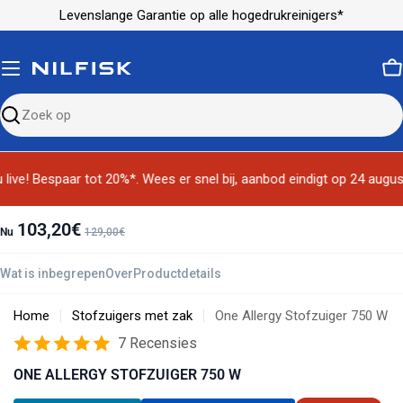
Ga
Levenslange Garantie op alle hogedrukreinigers*
naar
inhoud
M
Zoeken
op
de
live! Bespaar tot 20%*. Wees er snel bij, aanbod eindigt op 24 augus
site
103,20€
Nu
129,00€
Wat is inbegrepen
Over
Productdetails
Home
Stofzuigers met zak
One Allergy Stofzuiger 750 W
7 Recensies
ONE ALLERGY STOFZUIGER 750 W