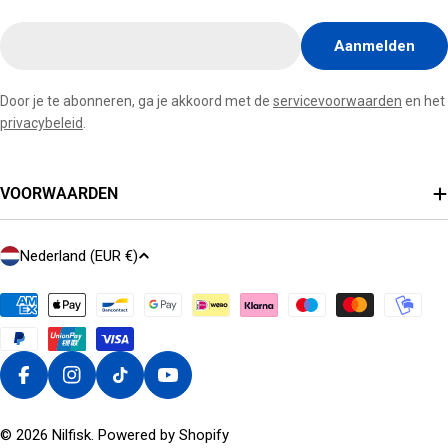
E-
Aanmelden
mail
hier
Door je te abonneren, ga je akkoord met de
servicevoorwaarden
en het
invoegen
privacybeleid
.
VOORWAARDEN
L
Nederland (EUR €)
A
N
D
/
R
Facebook
Instagram
Tiktok
Youtube
E
G
© 2026
Nilfisk
. Powered by Shopify