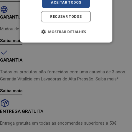
ACEITAR TODOS
GARANTIA DE REEMBOLSO DE 30 DIAS
RECUSAR TODOS
Mudou de ideias?
Não há problema
MOSTRAR DETALHES
Saiba mais
GARANTIA
Todos os produtos são fornecidos com uma garantia de 3 anos.
Garantia Vitalícia em Lavadoras de Alta Pressão.
Saiba mais
*
Saiba mais
ENTREGA GRATUITA
Entrega
gratuita
em todas as encomendas superiores a 50€