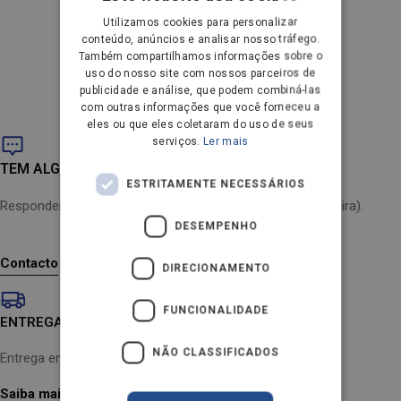
DANISH
Utilizamos cookies para personalizar
Unable to load recommendations
conteúdo, anúncios e analisar nosso tráfego.
GERMAN
Também compartilhamos informações sobre o
uso do nosso site com nossos parceiros de
DUTCH
publicidade e análise, que podem combiná-las
com outras informações que você forneceu a
FRENCH
eles ou que eles coletaram do uso de seus
serviços.
Ler mais
FINNISH
TEM ALGUMA DÚVIDA?
NORWEGIAN
ESTRITAMENTE NECESSÁRIOS
PORTUGUESE
Respondemos dentro de 24 horas (de segunda a sexta-feira).
DESEMPENHO
SPANISH
Contacto
SWEDISH
DIRECIONAMENTO
ENGLISH
FUNCIONALIDADE
ENTREGA RÁPIDA
AUSTRIA
NÃO CLASSIFICADOS
IT
Entrega em 1-3 dias úteis
Saiba mais