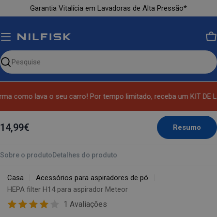
Ir
Garantia Vitalícia em Lavadoras de Alta Pressão*
para
o
conteúdo
C
Pesquise
nosso
site
ma como lava o seu carro! Por tempo limitado, receba um KIT DE 
14,99€
Resumo
Sobre o produto
Detalhes do produto
Casa
Acessórios para aspiradores de pó
HEPA filter H14 para aspirador Meteor
1 Avaliações