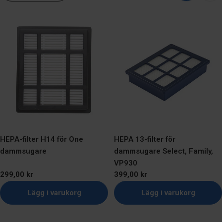
HEPA-filter H14 för One
HEPA 13-filter för
dammsugare
dammsugare Select, Family,
VP930
Ordinarie
299,00 kr
Ordinarie
399,00 kr
pris
pris
Lägg i varukorg
Lägg i varukorg