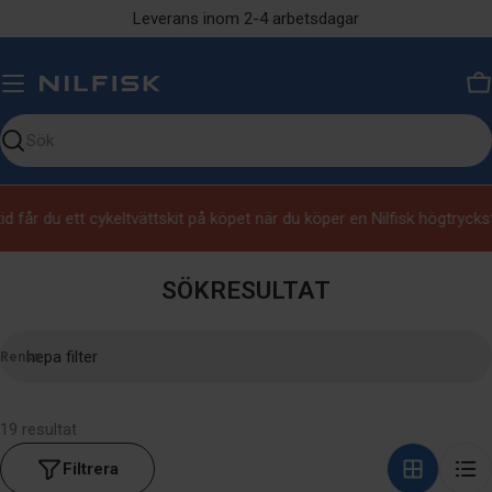
Hoppa
Leverans inom 2-4 arbetsdagar
till
innehållet
V
Sök
på
vår
 får du ett cykeltvättskit på köpet när du köper en Nilfisk högtryck
sida
SÖKRESULTAT
Rensa
Sök
på
vår
19 resultat
sida
Filtrera