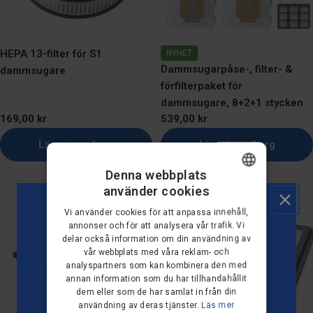
HEPA 13-filter för S1
NYHET
Dammsugarpåse-, filter- &
dammsugare
förfilterpaket för
dammsugare, 8+2+1 stycken
Ordinarie
169,00 kr
Ordinarie
539,00 kr
pris
pris
Lägg i varukorg
Lägg i varukorg
Denna webbplats
använder cookies
DANISH
Vi använder cookies för att anpassa innehåll,
GERMAN
annonser och för att analysera vår trafik. Vi
delar också information om din användning av
DUTCH
vår webbplats med våra reklam- och
analyspartners som kan kombinera den med
FRENCH
annan information som du har tillhandahållit
VILL DU HA 10 %
FINNISH
dem eller som de har samlat in från din
användning av deras tjänster.
Läs mer
RABATT PÅ DIN