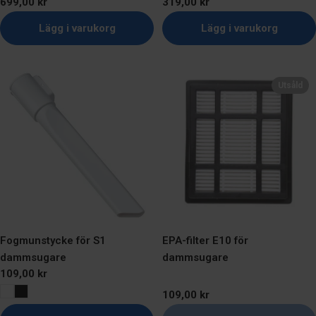
Ordinarie
699,00 kr
Ordinarie
319,00 kr
pris
pris
Lägg i varukorg
Lägg i varukorg
Utsåld
Fogmunstycke för S1
EPA-filter E10 för
dammsugare
dammsugare
Ordinarie
109,00 kr
pris
Ordinarie
109,00 kr
pris