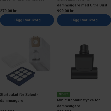
dammsugare med Ultra Dust
Ordinarie
279,00 kr
Ordinarie
999,00 kr
pris
pris
Lägg i varukorg
Lägg i varukorg
Startpaket för Select-
NYHET
Mini turbomunstycke för
dammsugare
dammsugare