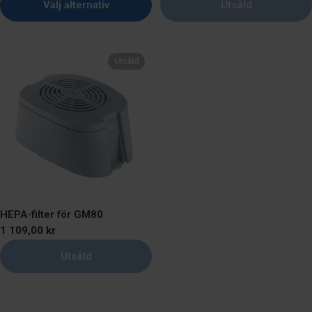
Välj alternativ
Utsåld
Utsåld
HEPA-filter för GM80
Ordinarie
1 109,00 kr
pris
Utsåld