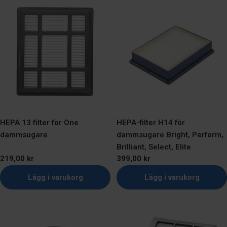
HEPA 13 filter för One
HEPA-filter H14 för
dammsugare
dammsugare Bright, Perform,
Brilliant, Select, Elite
Ordinarie
219,00 kr
Ordinarie
399,00 kr
pris
pris
Lägg i varukorg
Lägg i varukorg