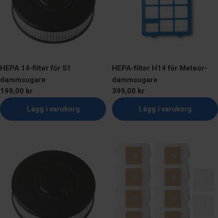
HEPA 14-filter för S1
HEPA-filter H14 för Meteor-
dammsugare
dammsugare
Ordinarie
199,00 kr
Ordinarie
399,00 kr
pris
pris
Lägg i varukorg
Lägg i varukorg