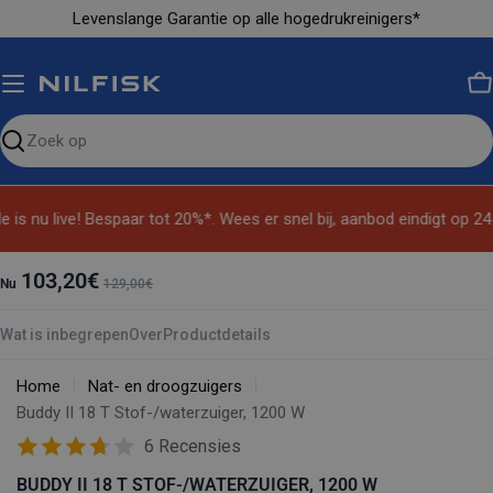
Ga
Levenslange Garantie op alle hogedrukreinigers*
naar
inhoud
M
Zoeken
op
de
is nu live! Bespaar tot 20%*. Wees er snel bij, aanbod eindigt op 24
site
103,20€
Nu
129,00€
Wat is inbegrepen
Over
Productdetails
Home
Nat- en droogzuigers
Buddy II 18 T Stof-/waterzuiger, 1200 W
6 Recensies
BUDDY II 18 T STOF-/WATERZUIGER, 1200 W