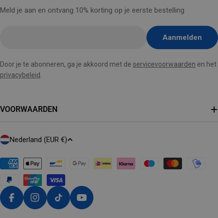
Meld je aan en ontvang 10% korting op je eerste bestelling
E-
Aanmelden
mail
hier
Door je te abonneren, ga je akkoord met de
servicevoorwaarden
en het
invoegen
privacybeleid
.
VOORWAARDEN
L
Nederland (EUR €)
A
N
D
/
R
Facebook
Instagram
Tiktok
Youtube
E