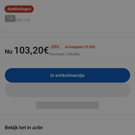
Aanbiedingen
1/9
SKU: 18451134
20%
103,20€
Je bespaart 25,80€
Nu
Voorheen:
129,00€
In winkelmandje
Bekijk het in actie