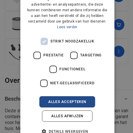
advertentie- en analysepartners, die deze
(9)
FRENCH
kunnen combineren met andere informatie die
FINNISH
u aan hen heeft verstrekt of die zij hebben
Filterset voor de Buddy II Stof-/waterzuiger
verzameld door uw gebruik van hun diensten.
15,20€
19,00€
NORWEGIAN
Lees verder
(9)
PORTUGUESE
STRIKT NOODZAKELIJK
Premium Car Kit voor Stof-/waterzuiger
SPANISH
47,20€
59,00€
PRESTATIE
TARGETING
SWEDISH
(6)
ENGLISH
Meer weergeven
FUNCTIONEEL
AUSTRIA
Over
NIET-GECLASSIFICEERD
IT
Beschrijving
ALLES ACCEPTEREN
Deze stof-/waterzuiger van solide kwaliteit is voorzien van
container 18 liter en een motor van 1200 watt, samen garant
ALLES AFWIJZEN
voor het krachtig en efficiënt opruimen van vuil in en om het
huis. Met de ingebouwde aansluiting voor elektrisch
DETAILS WEERGEVEN