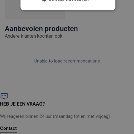
Aanbevolen producten
Andere klanten kochten ook
Unable to load recommendations
HEB JE EEN VRAAG?
Wij reageren binnen 24 uur (maandag tot en met vrijdag).
Contact