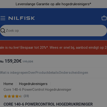
Ga
Levenslange Garantie op alle hogedrukreinigers*
naar
inhoud
M
Zoeken
op
de
e is nu live! Bespaar tot 20%*. Wees er snel bij, aanbod eindigt op 2
site
159,20€
Nu
199,00€
Wat is inbegrepen
Over
Productdetails
Onderscheidingen
Home
Hogedrukreinigers
Core 140-6 PowerControl Hogedrukreiniger
(23)
CORE 140-6 POWERCONTROL HOGEDRUKREINIGER