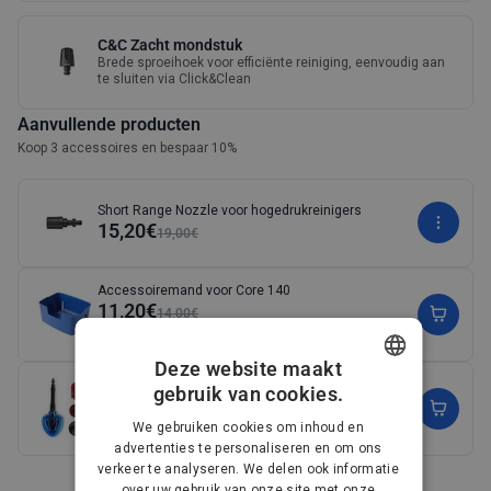
C&C Zacht mondstuk
Brede sproeihoek voor efficiënte reiniging, eenvoudig aan
te sluiten via Click&Clean
Aanvullende producten
Koop 3 accessoires en bespaar 10%
Short Range Nozzle voor hogedrukreinigers
15,20€
19,00€
Accessoiremand voor Core 140
11,20€
14,00€
(2)
Deze website maakt
Multiborstelset voor hogedrukreinigers
gebruik van cookies.
DANISH
51,20€
64,00€
We gebruiken cookies om inhoud en
(5)
GERMAN
advertenties te personaliseren en om ons
Meer weergeven
verkeer te analyseren. We delen ook informatie
DUTCH
over uw gebruik van onze site met onze