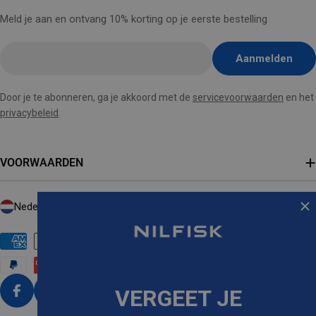
Meld je aan en ontvang 10% korting op je eerste bestelling
E-
Aanmelden
mail
hier
Door je te abonneren, ga je akkoord met de
servicevoorwaarden
en het
invoegen
privacybeleid
.
VOORWAARDEN
L
Nederland (EUR €)
A
N
D
/
VERGEET JE
R
Facebook
Instagram
Tiktok
Youtube