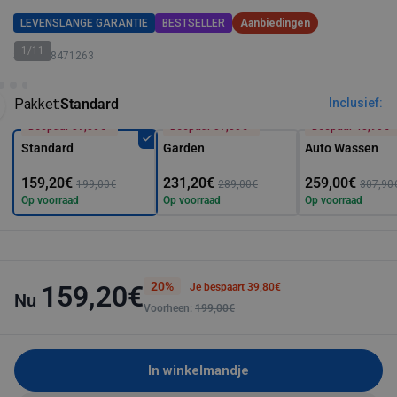
LEVENSLANGE GARANTIE
BESTSELLER
Aanbiedingen
1/11
SKU: 128471263
Pakket:
Standard
Inclusief:
Bespaar 39,80€*
Bespaar 57,80€*
Bespaar 48,90€*
Standard
Garden
Auto Wassen
159,20€
231,20€
259,00€
199,00€
289,00€
307,90
Op voorraad
Op voorraad
Op voorraad
20%
159,20€
Je bespaart 39,80€
Nu
Voorheen:
199,00€
In winkelmandje