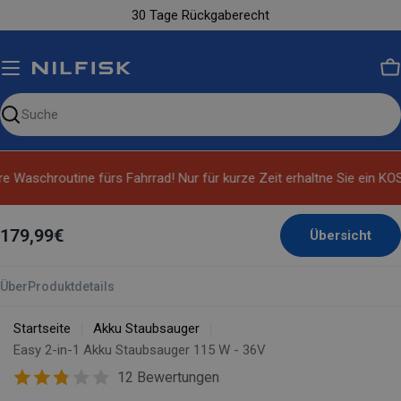
Zum
30 Tage Rückgaberecht
Inhalt
springen
W
Unsere
Website
durchsuchen
e Waschroutine fürs Fahrrad! Nur für kurze Zeit erhaltne Sie ein K
179,99€
Übersicht
Über
Produktdetails
Startseite
Akku Staubsauger
Easy 2-in-1 Akku Staubsauger 115 W - 36V
12 Bewertungen