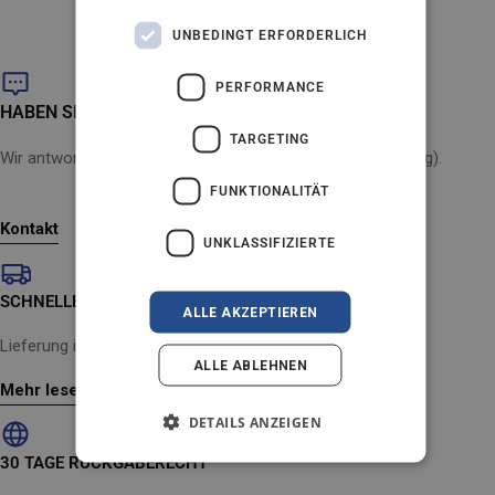
SPANISH
Qualität – Nicht nur ein hochwertiges Nilfisk
Reinigungsgerät, sondern zwei.
UNBEDINGT ERFORDERLICH
SWEDISH
ENGLISH
PERFORMANCE
HABEN SIE EINE FRAGE?
AUSTRIA
TARGETING
Wir antworten innerhalb von 24 Stunden (Montag bis Freitag).
IT
FUNKTIONALITÄT
Kontakt
UNKLASSIFIZIERTE
SCHNELLE LIEFERUNG
ALLE AKZEPTIEREN
Lieferung innerhalb von 2-4 Werktagen
ALLE ABLEHNEN
Mehr lesen
DETAILS ANZEIGEN
30 TAGE RÜCKGABERECHT