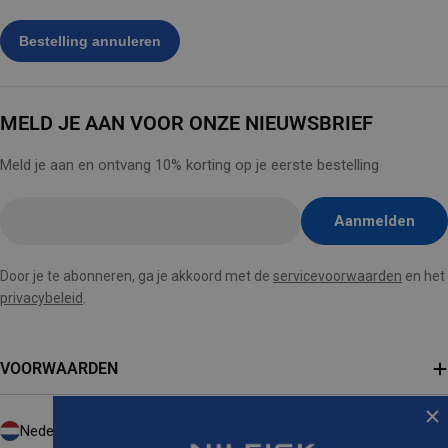
MELD JE AAN VOOR ONZE NIEUWSBRIEF
Meld je aan en ontvang 10% korting op je eerste bestelling
E-
Aanmelden
mail
hier
Door je te abonneren, ga je akkoord met de
servicevoorwaarden
en het
invoegen
privacybeleid
.
VOORWAARDEN
L
Nederland (EUR €)