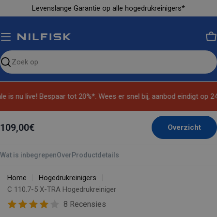
Ga
Levenslange Garantie op alle hogedrukreinigers*
naar
inhoud
M
Zoeken
op
de
 is nu live! Bespaar tot 20%*. Wees er snel bij, aanbod eindigt op 2
site
109,00€
Overzicht
Wat is inbegrepen
Over
Productdetails
Home
Hogedrukreinigers
C 110.7-5 X-TRA Hogedrukreiniger
8 Recensies