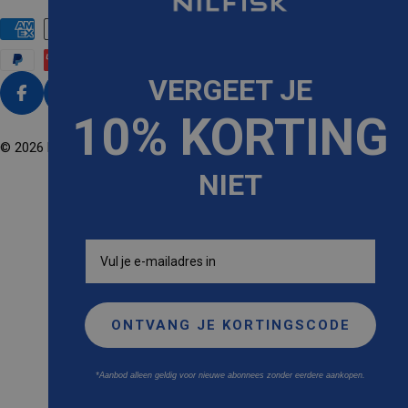
A
N
D
/
VERGEET JE
R
Facebook
Instagram
Tiktok
Youtube
10% KORTING
E
G
© 2026
Nilfisk
. Powered by Shopify
I
NIET
O
Email
ONTVANG JE KORTINGSCODE
*Aanbod alleen geldig voor nieuwe abonnees zonder eerdere aankopen.