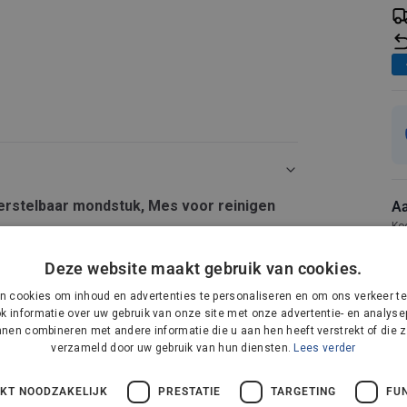
Verstelbaar mondstuk, Mes voor reinigen
Aa
Ko
het schoonmaken. Je wordt niet langer beperkt
Deze website maakt gebruik van cookies.
t, want de Nilfisk Easy kan overal bij. De Easy
n cookies om inhoud en advertenties te personaliseren en om ons verkeer te
ding kan werken. Hij is goed wendbaar in
k informatie over uw gebruik van onze site met onze advertentie- en analysep
n op wat er nog onder allerlei voorwerpen kan
nen combineren met andere informatie die u aan hen heeft verstrekt of die z
enlijk twee. Met een simpele druk op de knop
ebouwd in de Easy.
verzameld door uw gebruik van hun diensten.
Lees verder
eze is ingebouwd in de hendel en stelt je in
lang stofzuigen.
een gewone stofzuiger nooit bij kon.
ndaan moet komen.
IKT NOODZAKELIJK
PRESTATIE
TARGETING
FU
kt, leverbaar in drie verschillende kleuren.