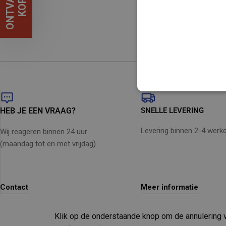
Fantastisch om te hanteren – ook in de lastigste hoeken
Kwaliteit – niet één, maar twee reinigingsapparaten met d
Unable to load reco
HEB JE EEN VRAAG?
SNELLE LEVERING
Levering binnen 2-4 werk
Wij reageren binnen 24 uur
(maandag tot en met vrijdag).
Contact
Meer informatie
Klik op de onderstaande knop om de annulering va