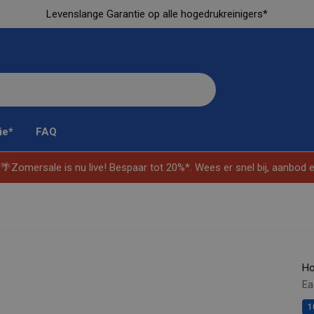
Levenslange Garantie op alle hogedrukreinigers*
ie*
FAQ
🌴
Zomersale is nu live! Bespaar tot 20%*. Wees er snel bij, aanbod e
H
Ea
1