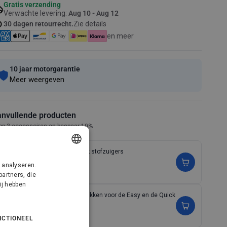
Gratis verzending
Verwachte levering:
Aug 10 - Aug 12
30 dagen retourrecht.
Zie details
en meer
10 jaar motorgarantie
Meer weergeven
nvullende producten
op 3 accessoires en bespaar 10%
Filter voor Easy, Quick stofzuigers
9,00€
DANISH
 analyseren.
(2)
artners, die
GERMAN
ij hebben
Speciale set mondstukken voor de Easy en de Quick
DUTCH
13,60€
17,00€
(1)
FRENCH
NCTIONEEL