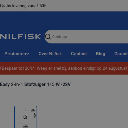
Ga
Gratis levering vanaf 50€
naar
inhoud
Zoeken
op
de
Producten
Over Nilfisk
Contact
Blog
Garant
site
 Bespaar tot 20%*. Wees er snel bij, aanbod eindigt op 24 augustus! 
Easy 2-in-1 Stofzuiger 115 W -28V