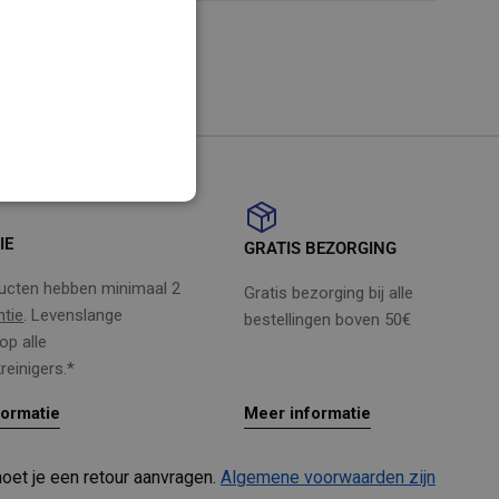
FINNISH
NORWEGIAN
PORTUGUESE
SPANISH
SWEDISH
ENGLISH
AUSTRIA
IE
GRATIS BEZORGING
IT
ducten hebben minimaal 2
Gratis bezorging bij alle
ntie
. Levenslange
bestellingen boven 50€
op alle
reinigers.*
formatie
Meer informatie
moet je een retour aanvragen.
Algemene voorwaarden zijn