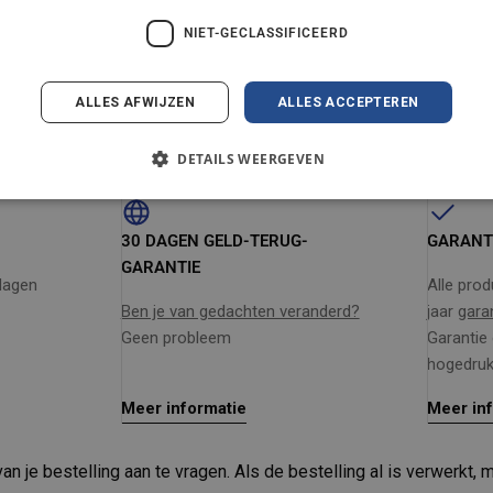
 uitstekend wendbaar.
NIET-GECLASSIFICEERD
e superieure kwaliteit van Nilfisk.
mmendations
ALLES AFWIJZEN
ALLES ACCEPTEREN
DETAILS WEERGEVEN
30 DAGEN GELD-TERUG-
GARANT
GARANTIE
dagen
Alle pro
Ben je van gedachten veranderd?
jaar
gara
Geen probleem
Garantie 
hogedruk
Meer informatie
Meer in
n je bestelling aan te vragen. Als de bestelling al is verwerkt, 