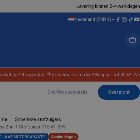
Levering binnen 2-4 werkdagen
Nederland (EUR €)
L
Facebook
Instag
Tikt
Y
A
Ma
N
D
/
indigt op 24 augustus! 🌴
Zomersale is nu live! Bespaar tot 20%*. Wee
R
Overzicht
Over
Productdetails
E
G
ome
Snoerloze stofzuigers
I
sy 2-in-1 Stofzuiger 115 W -28V
0 JAAR MOTORGARANTIE
Aanbiedingen