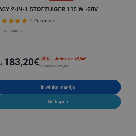
O
ASY 2-IN-1 STOFZUIGER 115 W -28V
2 Recensies
U: 128390009
20%
183,20€
Je bespaart 45,80€
u
Voorheen:
229,00€
In winkelmandje
Nu kopen