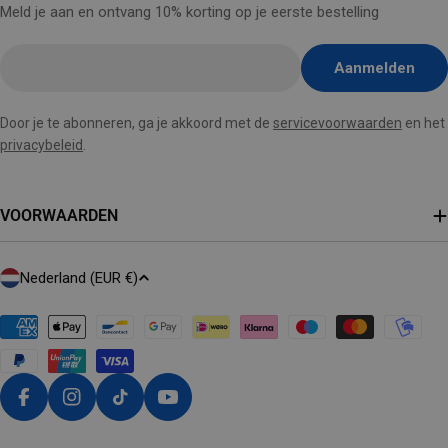
Meld je aan en ontvang 10% korting op je eerste bestelling
E-
Aanmelden
mail
hier
Door je te abonneren, ga je akkoord met de
servicevoorwaarden
en het
invoegen
privacybeleid
.
VOORWAARDEN
L
Nederland (EUR €)
A
N
D
/
R
Facebook
Instagram
Tiktok
Youtube
E