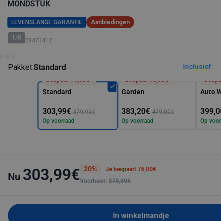
MONDSTUK
LEVENSLANGE GARANTIE
Aanbiedingen
1/8
SKU: 128471412
Pakket:
Standard
Inclusief:
Bespaar 76,00€*
Bespaar 95,80€*
Bespa
Standard
Garden
Auto 
303,99€
383,20€
399,0
379,99€
479,00€
Op voorraad
Op voorraad
Op voor
20%
303,99€
Je bespaart 76,00€
Nu
Voorheen:
379,99€
In winkelmandje