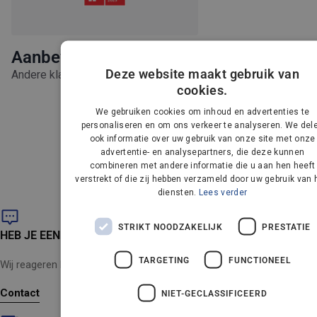
Aanbevolen producten
Deze website maakt gebruik van
Andere klanten kochten ook
cookies.
DANISH
We gebruiken cookies om inhoud en advertenties te
GERMAN
personaliseren en om ons verkeer te analyseren. We del
Unable to load recommendations
ook informatie over uw gebruik van onze site met onze
DUTCH
advertentie- en analysepartners, die deze kunnen
combineren met andere informatie die u aan hen heeft
FRENCH
verstrekt of die zij hebben verzameld door uw gebruik van 
FINNISH
diensten.
Lees verder
NORWEGIA
STRIKT NOODZAKELIJK
PRESTATIE
HEB JE EEN VRAAG?
PORTUGUE
TARGETING
FUNCTIONEEL
SPANISH
Wij reageren binnen 24 uur (maandag tot en met vrijdag).
SWEDISH
Contact
NIET-GECLASSIFICEERD
ENGLISH