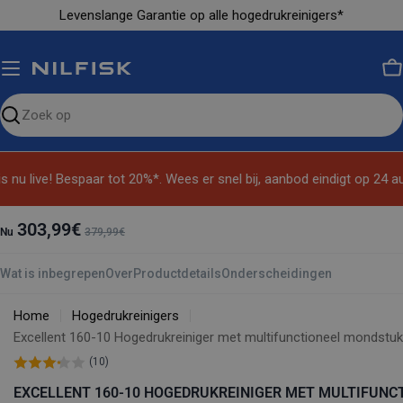
Ga
Levenslange Garantie op alle hogedrukreinigers*
naar
inhoud
M
Zoeken
op
de
 nu live! Bespaar tot 20%*. Wees er snel bij, aanbod eindigt op 24 a
site
303,99€
Nu
379,99€
Wat is inbegrepen
Over
Productdetails
Onderscheidingen
Home
Hogedrukreinigers
Excellent 160-10 Hogedrukreiniger met multifunctioneel mondstuk
(10)
EXCELLENT 160-10 HOGEDRUKREINIGER MET MULTIFUNC