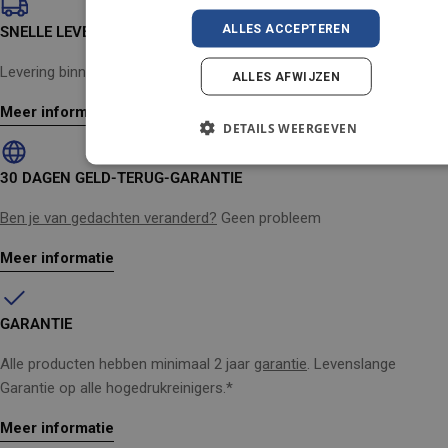
AUSTRIA
ALLES ACCEPTEREN
SNELLE LEVERING
IT
Levering binnen 2-4 werkdagen
ALLES AFWIJZEN
Meer informatie
DETAILS WEERGEVEN
30 DAGEN GELD-TERUG-GARANTIE
Ben je van gedachten veranderd?
Geen probleem
Meer informatie
GARANTIE
Alle producten hebben minimaal 2 jaar
garantie
. Levenslange
Garantie op alle hogedrukreinigers.*
Meer informatie