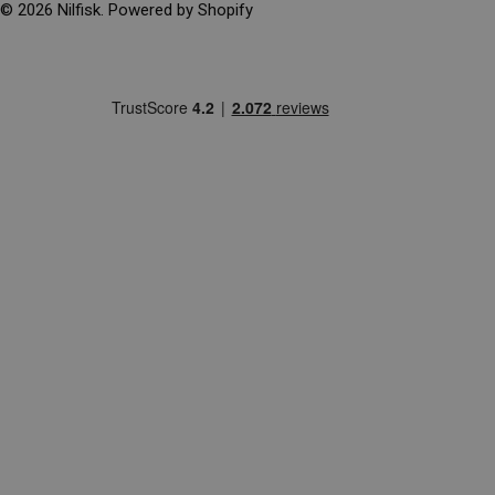
G
© 2026
Nilfisk
. Powered by Shopify
I
O