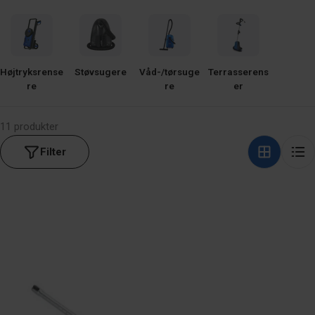
T
I
O
N
Højtryksrense
Støvsugere
Våd-/tørsuge
Terrasserens
re
re
er
:
11 produkter
Filter