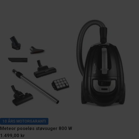
10 ÅRS MOTORGARANTI
Meteor poseløs støvsuger 800 W
Normal
1.499,00 kr