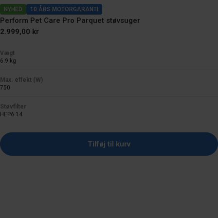
NYHED
10 ÅRS MOTORGARANTI
Perform Pet Care Pro Parquet støvsuger
Normal
2.999,00 kr
pris
Vægt
6.9 kg
Max. effekt (W)
750
Støvfilter
HEPA 14
Tilføj til kurv