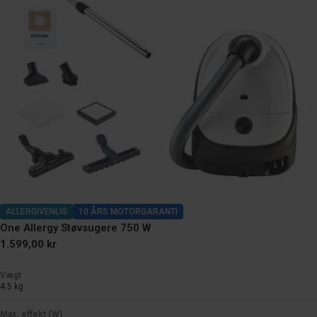
ALLERGIVENLIG
10 ÅRS MOTORGARANTI
One Allergy Støvsugere 750 W
Normal
1.599,00 kr
pris
Vægt
4.5 kg
Max. effekt (W)