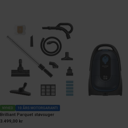
NYHED
10 ÅRS MOTORGARANTI
Brilliant Parquet støvsuger
Normal
3.499,00 kr
pris