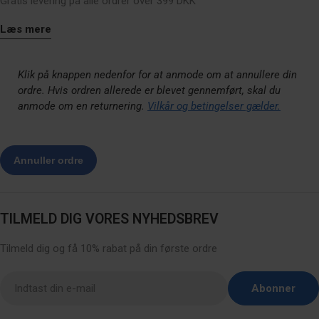
Gratis levering på alle ordrer over 399 DKK
Læs mere
Klik på knappen nedenfor for at anmode om at annullere din
ordre. Hvis ordren allerede er blevet gennemført, skal du
anmode om en returnering.
Vilkår og betingelser gælder.
TILMELD DIG VORES NYHEDSBREV
Tilmeld dig og få 10% rabat på din første ordre
Indsæt
Abonner
email
her