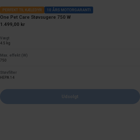
PERFEKT TIL KÆLEDYR
10 ÅRS MOTORGARANTI
One Pet Care Støvsugere 750 W
Normal
1.499,00 kr
pris
Vægt
4.5 kg
Max. effekt (W)
750
Støvfilter
HEPA 14
Udsolgt