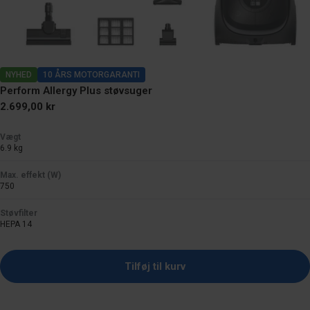
NYHED
10 ÅRS MOTORGARANTI
Perform Allergy Plus støvsuger
Normal
2.699,00 kr
pris
Vægt
6.9 kg
Max. effekt (W)
750
Støvfilter
HEPA 14
Tilføj til kurv