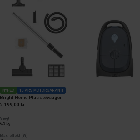
NYHED
10 ÅRS MOTORGARANTI
Bright Home Plus støvsuger
Normal
2.199,00 kr
pris
Vægt
6.3 kg
Max. effekt (W)