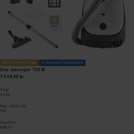
MEST FOR PENGENE
10 ÅRS MOTORGARANTI
One støvsuger 750 W
Normal
7.618,00 kr
pris
Vægt
4.5 kg
Max. effekt (W)
750
Støvfilter
EPA 10