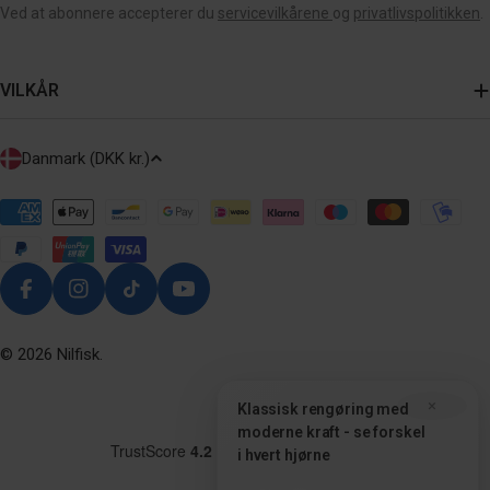
Ved at abonnere accepterer du
servicevilkårene
og
privatlivspolitikken
.
VILKÅR
L
Danmark (DKK kr.)
A
N
Payment
methods
D
/
R
Facebook
Instagram
Tiktok
Youtube
E
G
© 2026
Nilfisk
.
I
×
Klassisk rengøring med
O
moderne kraft - se forskel
N
i hvert hjørne