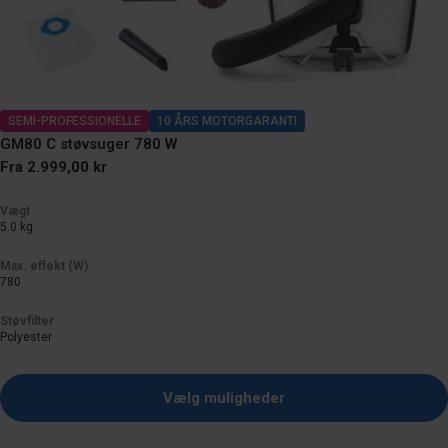
SEMI-PROFESSIONELLE
10 ÅRS MOTORGARANTI
GM80 C støvsuger 780 W
Normal
Fra 2.999,00 kr
pris
Vægt
5.0 kg
Max. effekt (W)
780
Støvfilter
Polyester
Vælg muligheder