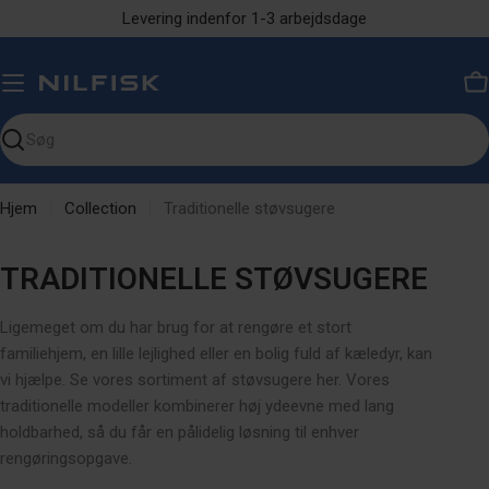
Gå
Levering indenfor 1-3 arbejdsdage
til
indhold
K
Søg
på
siden
Hjem
Collection
Traditionelle støvsugere
K
TRADITIONELLE STØVSUGERE
O
Ligemeget om du har brug for at rengøre et stort
L
familiehjem, en lille lejlighed eller en bolig fuld af kæledyr, kan
L
vi hjælpe. Se vores sortiment af støvsugere her.
Vores
traditionelle modeller kombinerer høj ydeevne med lang
E
holdbarhed, så du får en pålidelig løsning til enhver
K
rengøringsopgave.