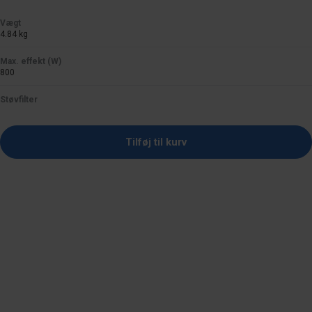
pris
Vægt
4.84 kg
Max. effekt (W)
800
Støvfilter
Tilføj til kurv