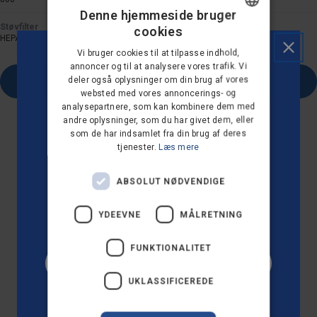
Denne hjemmeside bruger
Støvfilter
cookies
DANISH
HEPA 13
Vi bruger cookies til at tilpasse indhold,
GERMAN
annoncer og til at analysere vores trafik. Vi
deler også oplysninger om din brug af vores
Tilføj til kurv
DUTCH
websted med vores annoncerings- og
analysepartnere, som kan kombinere dem med
FRENCH
andre oplysninger, som du har givet dem, eller
VIL DU HAVE 10 %
FINNISH
som de har indsamlet fra din brug af deres
tjenester.
Læs mere
RABAT PÅ DIN FØRSTE
NORWEGIAN
ORDRE?
PORTUGUESE
ABSOLUT NØDVENDIGE
SPANISH
YDEEVNE
MÅLRETNING
SWEDISH
FUNKTIONALITET
ENGLISH
JA TAK!
AUSTRIA
UKLASSIFICEREDE
IT
Nej tak