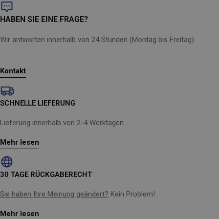
Schlauchtrommel
PowerControl: Druckregulierung per Knopfdruck
HABEN SIE EINE FRAGE?
Klappbarer Griff und Doppellanzenhalterung zur einfachen
Aufbewahrung
Wir antworten innerhalb von 24 Stunden (Montag bis Freitag).
Schaumsprüher (450 ml) inbegriffen - Verwenden Sie ein
beliebiges Reinigungsmittel und nehmen Sie ihn jederzeit von
der Lanze ab, um Verschwendungen zu vermeiden
Kontakt
Benutzerhandbuch
SCHNELLE LIEFERUNG
Lieferung innerhalb von 2-4 Werktagen
Mehr lesen
30 TAGE RÜCKGABERECHT
Sie haben Ihre Meinung geändert?
Kein Problem!
Mehr lesen