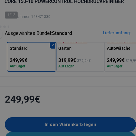
CORE 150-10 POWERCONTROL HOCHDRUCKREINIGER
1/12
Artikelnummer: 128471330
Ausgewähltes Bündel:
Standard
Lieferumfang:
Spare 59,95€*
Spare 70,00€*
Standard
Garten
Autowäsche
249,99€
319,99€
249,99€
379,94€
319,9
Auf Lager
Auf Lager
Auf Lager
249,99€
In den Warenkorb legen