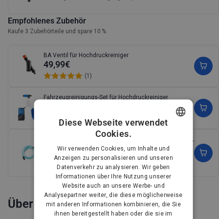
Empfohlenes Zubehör
Kaufe 3 Zubehörteile und spare 10 %
BA Ventil für Hochdruckreiniger
49,99€
(1)
Fahrzeugreinigungs-Set für Hochdruckreiniger
49,99€
(1)
Diese Webseite verwendet
Cookies.
DANISH
Saugschlauch zur Wasserzufuhr für Hochdruckreiniger,
3m
Wir verwenden Cookies, um Inhalte und
GERMAN
49,99€
Anzeigen zu personalisieren und unseren
(4)
Datenverkehr zu analysieren. Wir geben
DUTCH
Informationen über Ihre Nutzung unserer
Siehe mehr
Website auch an unsere Werbe- und
FRENCH
Analysepartner weiter, die diese möglicherweise
Über
FINNISH
mit anderen Informationen kombinieren, die Sie
ihnen bereitgestellt haben oder die sie im