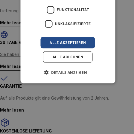
IT
FUNKTIONALITÄT
Lieferung innerhalb von 2-4 Werktagen
Mehr lesen
UNKLASSIFIZIERTE
30 TAGE RÜCKGABERECHT
ALLE AKZEPTIEREN
Sie haben Ihre Meinung geändert?
Kein Problem!
ALLE ABLEHNEN
Mehr lesen
DETAILS ANZEIGEN
GARANTIE
Auf alle Produkte gilt eine
Gewährleistung
von 2 Jahren.
Mehr lesen
KOSTENLOSE LIEFERUNG