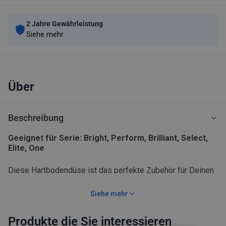
2 Jahre Gewährleistung
Siehe mehr
Über
Beschreibung
Geeignet für Serie: Bright, Perform, Brilliant, Select,
Elite, One
Diese Hartbodendüse ist das perfekte Zubehör für Deinen
Nilfisk Staubsauger. Sie lässt sich einfach auf das Gerät
aufstecken und ermöglicht eine schonende, aber dennoch
Siehe mehr
kraftvolle Reinigung auf Hartböden. Diese sanfte Reinigung
wird durch die hochwertigen Naturhaarborsten dieser Düse
Sanfte Reinigung – Die Naturhaarborsten dieser Düse
Produkte die Sie interessieren
ermöglicht.