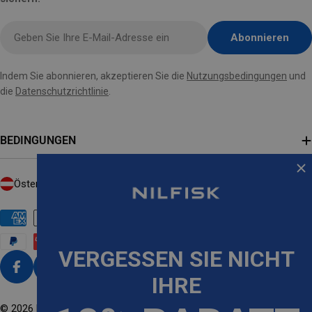
E-
Abonnieren
Mail
hier
Indem Sie abonnieren, akzeptieren Sie die
Nutzungsbedingungen
und
eingeben
die
Datenschutzrichtlinie
.
BEDINGUNGEN
L
Österreich (EUR €)
A
N
Zahlungsmethoden
D
VERGESSEN SIE NICHT
/
R
Facebook
Instagram
TikTok
YouTube
IHRE
E
G
© 2026
Nilfisk
. Powered by Shopify