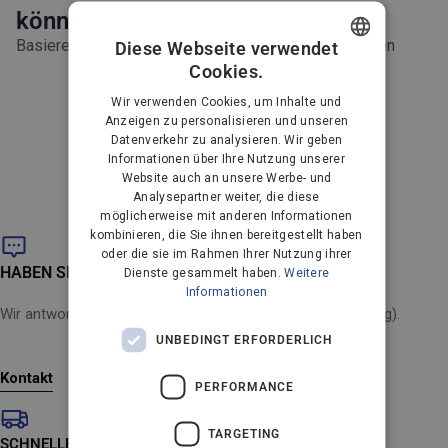
gleiten sanft über Hartböden.
könnten
Einfache Montage – Wird einfach auf das Rohr des
Staubsaugers aufgesteckt.
Basierend auf dem, was andere Kunden gekauft haben
Diese Webseite verwendet
Sauge das ganze Haus – Jetzt kannst du die gleiche
Cookies.
DANISH
Reinigungsqualität wie beim Staubsaugen von Teppichen
auf Hartböden erzielen.
Wir verwenden Cookies, um Inhalte und
GERMAN
Anzeigen zu personalisieren und unseren
Unable to load recommendations
Datenverkehr zu analysieren. Wir geben
DUTCH
Informationen über Ihre Nutzung unserer
Website auch an unsere Werbe- und
FRENCH
Analysepartner weiter, die diese
FINNISH
möglicherweise mit anderen Informationen
kombinieren, die Sie ihnen bereitgestellt haben
NORWEGIAN
oder die sie im Rahmen Ihrer Nutzung ihrer
HABEN SIE EINE FRAGE?
Dienste gesammelt haben.
Weitere
PORTUGUESE
Informationen
Wir antworten innerhalb von 24 Stunden (Montag bis Freitag).
SPANISH
UNBEDINGT ERFORDERLICH
SWEDISH
Kontakt
ENGLISH
PERFORMANCE
AUSTRIA
TARGETING
SCHNELLE LIEFERUNG