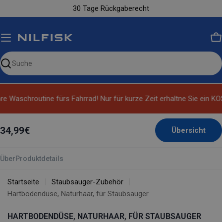
Zum
30 Tage Rückgaberecht
Inhalt
springen
W
Unsere
Website
durchsuchen
re Waschroutine fürs Fahrrad! Nur für kurze Zeit erhaltne Sie ein K
34,99€
Übersicht
Über
Produktdetails
Startseite
Staubsauger-Zubehör
Hartbodendüse, Naturhaar, für Staubsauger
HARTBODENDÜSE, NATURHAAR, FÜR STAUBSAUGER