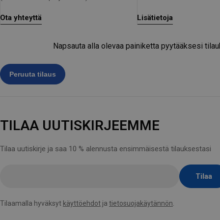
Ota yhteyttä
Lisätietoja
Napsauta alla olevaa painiketta pyytääksesi tilauk
TILAA UUTISKIRJEEMME
Tilaa uutiskirje ja saa 10 % alennusta ensimmäisestä tilauksestasi
Lisää
Tilaa
sähköpostiosoite
tähän
Tilaamalla hyväksyt
käyttöehdot
ja
tietosuojakäytännön
.