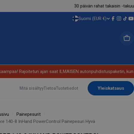
30 päivän rahat takaisin -takuu
Suomi (EUR €)
M
Facebook
Instag
Tikt
Y
A
Kor
A
/
A
paa! Rajoitetun ajan saat ILMAISEN autonpuhdistuspaketin, kun ost
L
Yleiskatsaus
Mitä sisältyy
Tietoa
Tuotetiedot
U
E
usivu
Painepesurit
re 140-8 InHand PowerControl Painepesuri Hyvä