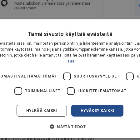
Poista tukokset viemäreistäsi ja ränneistäsi
vaivattomasti
Stone & Wood Cleaner 1L
Tä
Tämä sivusto käyttää evästeitä
Ympäristömerkitty virallisella pohjoismaisella
Ost
Joutsenmerkillä
ästeitä sisällön, mainosten personointiin ja liikenteemme analysointiin.
ustomme käytöstäsi mainos- ja analytiikkakumppaneidemme kanssa, jotka voi
etoihin, jotka olet heille antanut tai joita he ovat keränneet käyttäessäsi palv
lisää
OMASTI VÄLTTÄMÄTTÖMÄT
SUORITUSKYVYLLISET
K
TOIMINNALLISET
LUOKITTELEMATTOMAT
HYLKÄÄ KAIKKI
HYVÄKSY KAIKKI
 erittäin monikäyttöinen ja auttaa sinua
oit poistaa pienemmät tahrat herkiltä mutta
NÄYTÄ TIEDOT
a 8 metrin pituinen letku varmistaa, että voit
ipumppu ja suorituskykyinen moottori tekevät