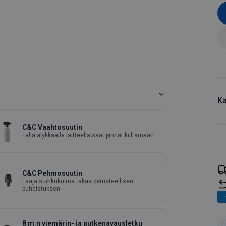
Ka
C&C Vaahtosuutin
Tällä älykkäällä laitteella saat pinnat kiiltämään
C&C Pehmosuutin
Laaja suihkukulma takaa perusteellisen
puhdistuksen.
8 m:n viemärin- ja putkenavausletku