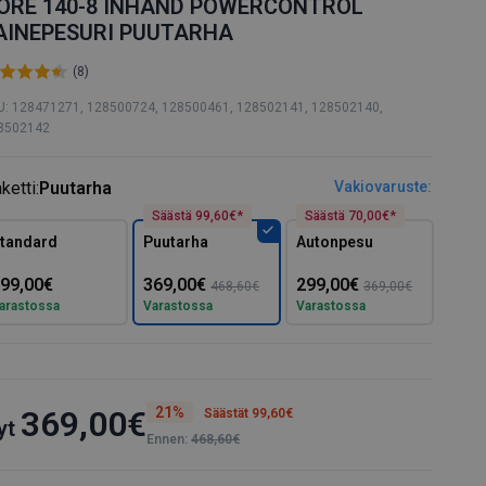
ORE 140-8 INHAND POWERCONTROL
AINEPESURI PUUTARHA
(8)
U: 128471271, 128500724, 128500461, 128502141, 128502140,
8502142
ketti:
Puutarha
Vakiovaruste:
Säästä 99,60€*
Säästä 70,00€*
tandard
Puutarha
Autonpesu
99,00€
369,00€
299,00€
468,60€
369,00€
arastossa
Varastossa
Varastossa
21%
369,00€
Säästät 99,60€
yt
Ennen:
468,60€