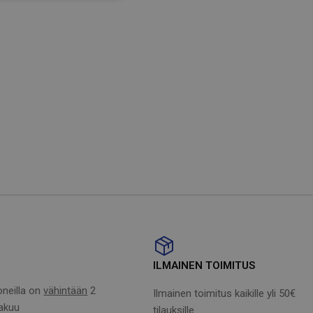
AUSTRIA
IT
ILMAINEN TOIMITUS
koneilla on
vähintään
2
Ilmainen toimitus kaikille yli 50€
akuu
tilauksille