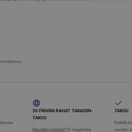
ntä mahdollistaa Nilfisk-lisävarusteiden
ä paremmin lämpötilanvaihteluita ja kulutusta,
inta, jotka kiinnitetään suihkuputken päähän ja
mmendations
opea kelata ja vähentää sykkyröiden ja solmujen
30 PÄIVÄN RAHAT TAKAISIN-
TAKUU
TAKUU
uluessa
Kaikilla 
Muutitko mielesi?
Ei ongelmaa
vuoden t