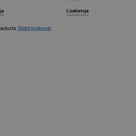
oja
Lisätietoja
lautusta.
Ehdot koskevat.
Nilfisk Assistant
✕
👋 Hei! Miten voin auttaa sinua tänään?