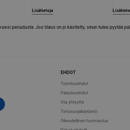
Lisätietoja
Lisätiet
sesi peruutusta. Jos tilaus on jo käsitelty, sinun tulee pyytää pa
EHDOT
Toimitusehdot
Palautusehdot
Ota yhteyttä
Tietosuojakäytäntö
Oikeudellinen huomautus