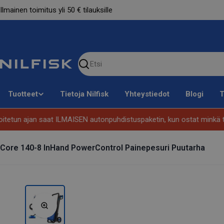
Siirry
Ilmainen toimitus yli 50 € tilauksille
sisältöön
Etsi
sivustolta
Tuotteet
Tietoja Nilfisk
Yhteystiedot
Blogi
T
tun ajan saat ILMAISEN autonpuhdistuspaketin, kun ostat minkä taha
Core 140-8 InHand PowerControl Painepesuri Puutarha