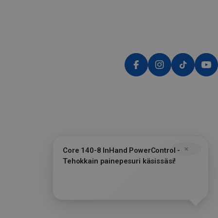
Facebook
Instagram
Tiktok
Yo
×
Core 140-8 InHand PowerControl -
Tehokkain painepesuri käsissäsi!
Chat