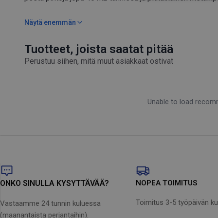
koneesta kestävän ja tehokkaan. Click&Clean-varusteliitä
käyttämisen helposti ja nopeasti.
Näytä enemmän
Maksimipaine 140 bar
Itseimevä metallipumppu – Sen ansiosta painepesuri sietä
Tuotteet, joista saatat pitää
sekä mahdollistaa esim. sadeveden käyttön pesutöissä
Perustuu siihen, mitä muut asiakkaat ostivat
Puhdistusnopeusindeksi: 40
Automaattinen käynnistys-/pysäytysjärjestelmä
Viuhkasuutin ja pyörivä tehosuutin – mukana kaksi lisäsuut
jotka on helppo vaihtaa puhdistustehtävien välillä
Unable to load reco
Kuljetusvaunun ansiosta helppo liikutella
Click&Clean-varusteliitäntä
8 metrin Ultraflex-letku – Kestävä ja joustava letku on n
syntymistä
ONKO SINULLA KYSYTTÄVÄÄ?
NOPEA TOIMITUS
Toimitus 3-5 työpäivän k
Vastaamme 24 tunnin kuluessa
(maanantaista perjantaihin).