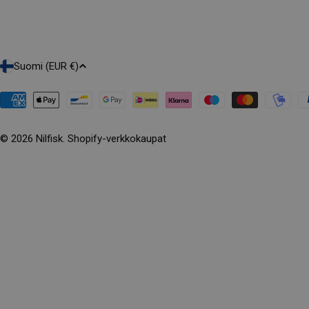
M
Suomi (EUR €)
A
A
© 2026
Nilfisk
. Shopify-verkkokaupat
/
A
L
U
E