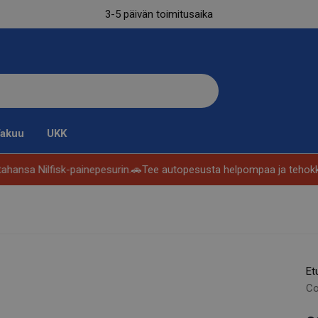
3-5 päivän toimitusaika
akuu
UKK
nsa Nilfisk-painepesurin.🚗
Tee autopesusta helpompaa ja tehokkaam
Et
Co