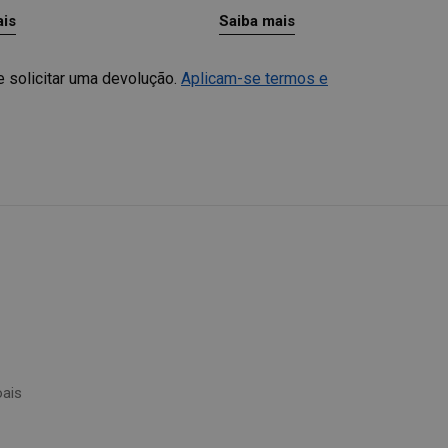
ais
Saiba mais
e solicitar uma devolução.
Aplicam-se termos e
Nilfisk Assistant
✕
👋 Hej! Hvordan kan jeg hjælpe dig i dag?
oais