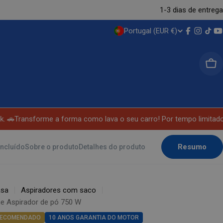
1-3 dias de entrega
Portugal (EUR €)
P
Facebook
Instag
TikT
Y
A
Car
Í
S
/
🚗
Transforme a forma como lava o seu carro! Por tempo limitado,
R
Resumo
incluído
Sobre o produto
Detalhes do produto
E
G
asa
Aspiradores com saco
I
e Aspirador de pó 750 W
ECOMENDADO
10 ANOS GARANTIA DO MOTOR