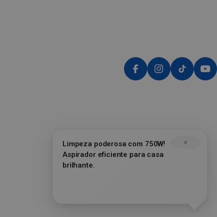
Facebook
Instagram
TikTok
Yo
×
Limpeza poderosa com 750W!
Aspirador eficiente para casa
brilhante.
Chat