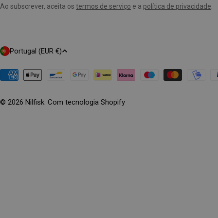
Ao subscrever, aceita os
termos de serviço
e a
política de privacidade
.
mail
aqui
P
Portugal (EUR €)
A
Í
© 2026
Nilfisk
. Com tecnologia Shopify
S
/
R
E
G