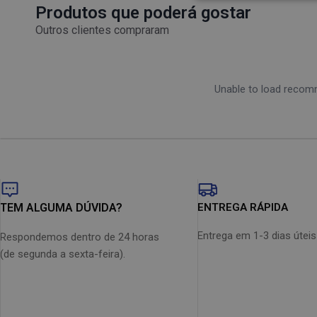
Manobrabilidade fantástica - Consegue chegar facilmente
Produtos que poderá gostar
ajustar a velocidade do motor para que se possa otimizar 
Alto rendimento - Sucção potente eficaz em carpetes e n
Outros clientes compraram
Eficiente - Conta com uma potência impressionante tend
A velocidade do motor é ajustável - Ajuste a potência par
Elegante - Este design elegante vem numa gama variada 
Unable to load reco
TEM ALGUMA DÚVIDA?
ENTREGA RÁPIDA
Entrega em 1-3 dias úteis
Respondemos dentro de 24 horas
(de segunda a sexta-feira).