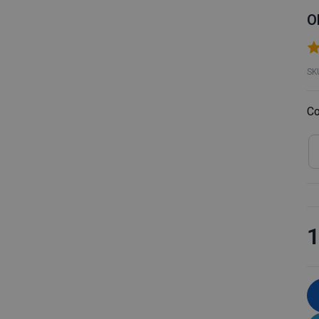
O
SK
Co
1