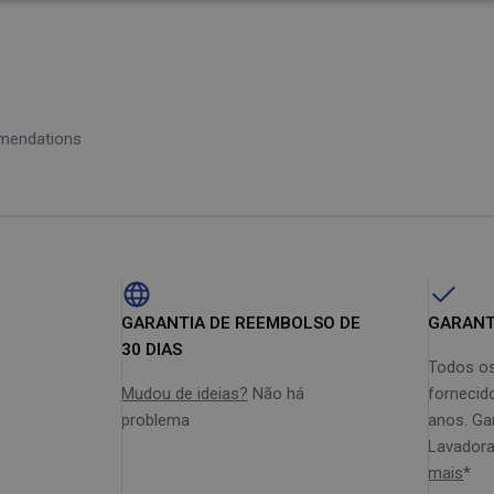
 a espaços de difícil acesso.
a eficiência energética para cada tarefa.
o chão duro.
o em conta o seu tamanho.
a se adaptar a qualquer tarefa.
de cores.
mmendations
GARANTIA DE REEMBOLSO DE
GARANT
30 DIAS
Todos os
Mudou de ideias?
Não há
fornecid
problema
anos. Gar
Lavadora
mais
*