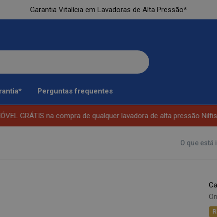
Garantia Vitalícia em Lavadoras de Alta Pressão*
rantia*
Perguntas frequentes
 GRÁTIS na compra de qualquer lavadora de alta pressão Nilfisk. 
O que está 
C
On
R