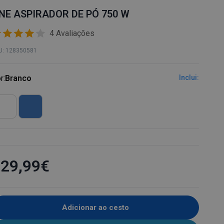
Ã
NE ASPIRADOR DE PÓ 750 W
O
4 Avaliações
U: 128350581
r:
Branco
Inclui:
29,99€
Adicionar ao cesto