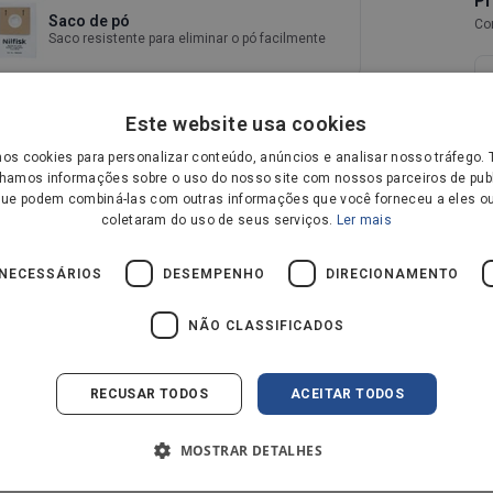
P
Saco de pó
Co
Saco resistente para eliminar o pó facilmente
Este website usa cookies
mos cookies para personalizar conteúdo, anúncios e analisar nosso tráfego
hamos informações sobre o uso do nosso site com nossos parceiros de publ
que podem combiná-las com outras informações que você forneceu a eles ou
coletaram do uso de seus serviços.
Ler mais
 NECESSÁRIOS
DESEMPENHO
DIRECIONAMENTO
NÃO CLASSIFICADOS
is, Pincel espanador, Filtro EPA 10
promete a potência. Eficazes em todas as
RECUSAR TODOS
ACEITAR TODOS
recioso. O Nilfisk One vem com um cinto de
angueira contra o aspirador, tornando-o fácil
ueno aspirador é na verdade bastante forte,
MOSTRAR DETALHES
tempo que é capaz de captar o pó em
armazenamento.
em toda a sua potência, o One permite-lhe