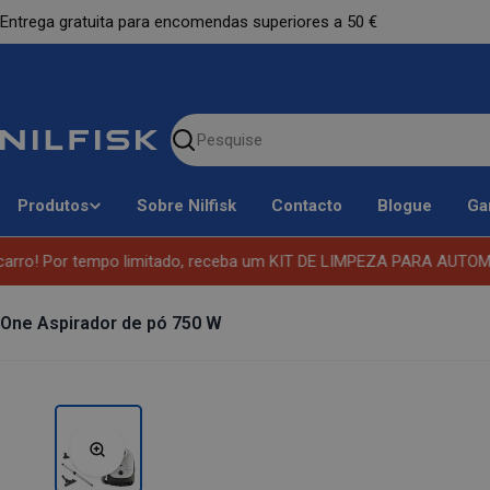
Ir
Entrega gratuita para encomendas superiores a 50 €
para
o
conteúdo
Pesquise
nosso
site
Produtos
Sobre Nilfisk
Contacto
Blogue
Ga
ro! Por tempo limitado, receba um KIT DE LIMPEZA PARA AUTOMÓVEL
One Aspirador de pó 750 W