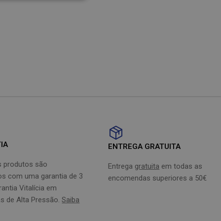
ENGLISH
AUSTRIA
IT
IA
ENTREGA GRATUITA
 produtos são
Entrega
gratuita
em todas as
os com uma garantia de 3
encomendas superiores a 50€
antia Vitalícia em
s de Alta Pressão.
Saiba