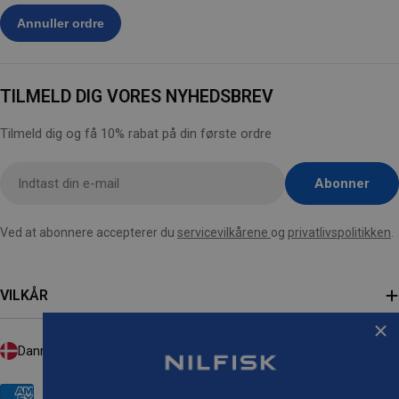
TILMELD DIG VORES NYHEDSBREV
Tilmeld dig og få 10% rabat på din første ordre
Indsæt
Abonner
email
her
Ved at abonnere accepterer du
servicevilkårene
og
privatlivspolitikken
.
VILKÅR
L
Danmark (DKK kr.)
A
N
Payment