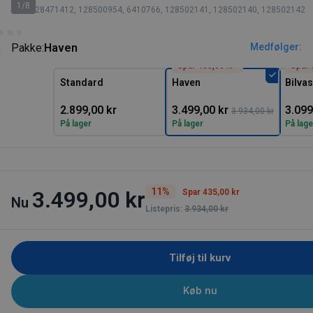
1/8
SKU: 128471412, 128500954, 6410766, 128502141, 128502140, 128502142
Pakke:
Haven
Medfølger:
Spar 435,00 kr*
Spar 
Standard
Haven
Bilva
2.899,00 kr
3.499,00 kr
3.099
3.934,00 kr
På lager
På lager
På lage
11%
3.499,00 kr
Spar 435,00 kr
Nu
Listepris:
3.934,00 kr
Tilføj til kurv
Køb nu