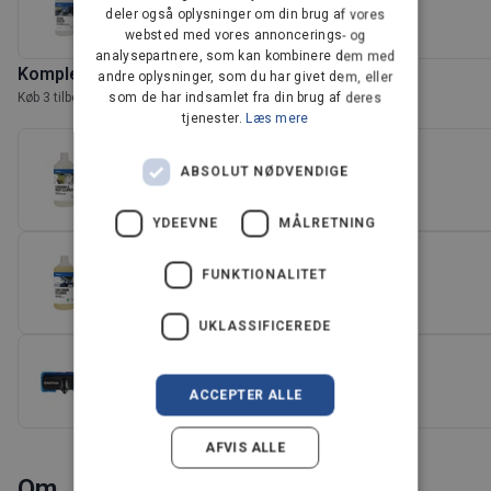
Stone Sealer Cleaner 1L
deler også oplysninger om din brug af vores
Imprægneringsbeskyttelse til belægninger
DUTCH
websted med vores annoncerings- og
analysepartnere, som kan kombinere dem med
FRENCH
Komplementære produkter
andre oplysninger, som du har givet dem, eller
FINNISH
Køb 3 tilbehør og spar 10%
som de har indsamlet fra din brug af deres
tjenester.
Læs mere
NORWEGIAN
Caravan & Boat Cleaner 1L / 2.5L
PORTUGUESE
ABSOLUT NØDVENDIGE
79,00 kr
SPANISH
YDEEVNE
MÅLRETNING
SWEDISH
Car Combi Cleaner 1L / 2.5L
FUNKTIONALITET
79,00 kr
ENGLISH
(3)
AUSTRIA
UKLASSIFICEREDE
IT
Click&Clean Bilbørste til højtryksrensere
379,00 kr
ACCEPTER ALLE
(4)
Se flere
AFVIS ALLE
Om