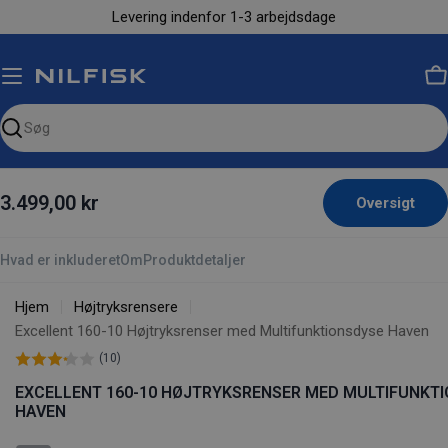
Gå
Levering indenfor 1-3 arbejdsdage
til
indhold
K
Søg
på
siden
3.499,00 kr
Oversigt
Hvad er inkluderet
Om
Produktdetaljer
Hjem
Højtryksrensere
Excellent 160-10 Højtryksrenser med Multifunktionsdyse Haven
(10)
EXCELLENT 160-10 HØJTRYKSRENSER MED MULTIFUNKT
HAVEN