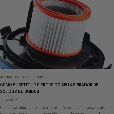
A
S
E
E
V
E
N
T
O
ASPIRADORES A SECO E HÚMIDO
S
COMO SUBSTITUIR O FILTRO DO SEU ASPIRADOR DE
SÓLIDOS E LÍQUIDOS
1/04/2026
O seu aspirador de sólidos e líquidos foi concebido para tarefas
exigentes, mas o seu desempenho depende em grande parte de um