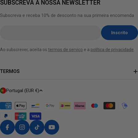
SUBSCREVA A NOSSA NEWSLETTER
Subscreva e receba 10% de desconto na sua primeira encomenda
Insira
Inscrito
o
e-
Ao subscrever, aceita os
termos de serviço
e a
política de privacidade
.
mail
aqui
TERMOS
P
Portugal (EUR €)
A
Í
S
/
R
Facebook
Instagram
TikTok
Youtube