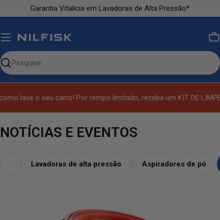
Ir
Garantia Vitalícia em Lavadoras de Alta Pressão*
para
o
conteúdo
C
Pesquise
nosso
site
lava o seu carro! Por tempo limitado, receba um KIT DE LIMPEZA 
N
NOTÍCIAS E EVENTOS
O
T
Lavadoras de alta pressão
Aspiradores de pó
Í
C
I