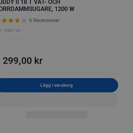
O
UDDY II 18 T VÅT- OCH
ORRDAMMSUGARE, 1200 W
N
6 Recensioner
U: 18451134
 299,00 kr
Lägg i varukorg