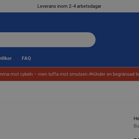
Leverans inom 2-4 arbetsdagar
illkor
FAQ
samma mot cykeln – men tuffa mot smutsen.🚲
Under en begränsad tid f
H
Bu