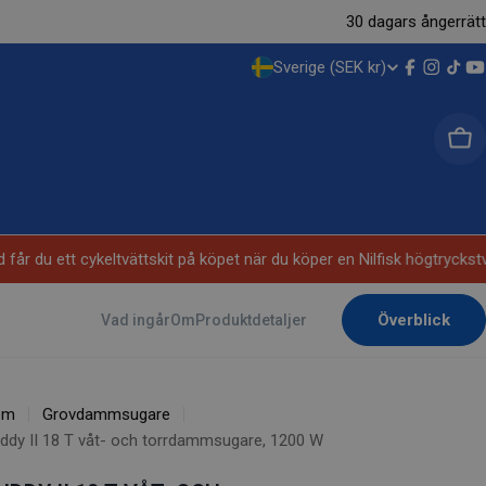
30 dagars ångerrätt
Sverige (SEK kr)
L
Facebook
Instag
TikT
Y
A
Var
N
D
/
år du ett cykeltvättskit på köpet när du köper en Nilfisk högtrycks
R
Överblick
Vad ingår
Om
Produktdetaljer
E
G
em
Grovdammsugare
I
ddy II 18 T våt- och torrdammsugare, 1200 W