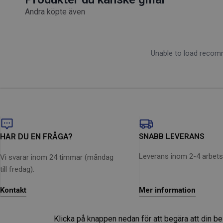
Högeffektiv 1 200 W motor
Andra köpte även
Blåsfunktionen ger dig alternativa rengöringsmöjligheter
Med två stora bakhjul och två roterande framhjul för stabili
Unable to load reco
HAR DU EN FRÅGA?
SNABB LEVERANS
Leverans inom 2-4 arbet
Vi svarar inom 24 timmar (måndag
till fredag).
Kontakt
Mer information
Klicka på knappen nedan för att begära att din b