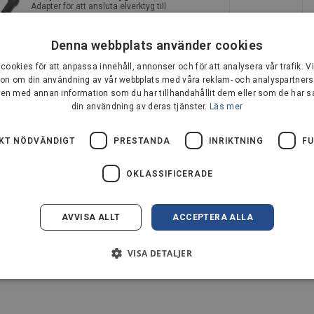
Adapter för att ansluta elverktyg till
dammsugaren
Denna webbplats använder cookies
cookies för att anpassa innehåll, annonser och för att analysera vår trafik. V
Sugslang
ion om din användning av vår webbplats med våra reklam- och analyspartner
Flexibel sugslang på 4 m
en med annan information som du har tillhandahållit dem eller som de har sa
din användning av deras tjänster.
Läs mer
IKT NÖDVÄNDIGT
PRESTANDA
INRIKTNING
FU
OKLASSIFICERADE
18-liters behållare och en 1 200 W motor,
ts såväl inom- som utomhus. Den har ett
AVVISA ALLT
ACCEPTERA ALLA
g så att du kan rengöra fritt medan du rör dig,
erkommande gör-det-själv-sysslor. En
 hörn och svåråtkomliga platser.
VISA DETALJER
mmans med elverktyg och avlägsna damm och
gen till elverktyget genom att använda