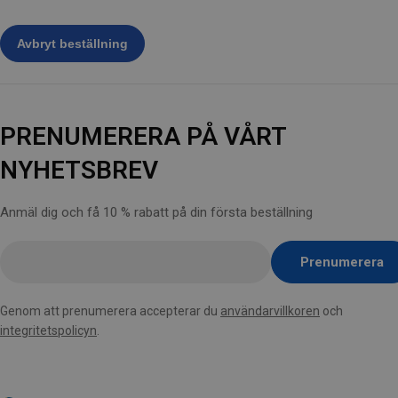
PRENUMERERA PÅ VÅRT
NYHETSBREV
Anmäl dig och få 10 % rabatt på din första beställning
Ange
Prenumerera
e-
post
Genom att prenumerera accepterar du
användarvillkoren
och
här
integritetspolicyn
.