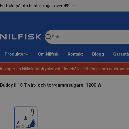
Hoppa
Fri frakt på alla beställningar över 499 kr
till
innehållet
Sök
på
vår
Produkter
Om Nilfisk
Kontakt
Blogg
Garantiv
sida
du köper en Nilfisk högtryckstvätt. Innehåller tillbehör som är skon
Buddy II 18 T våt- och torrdammsugare, 1200 W