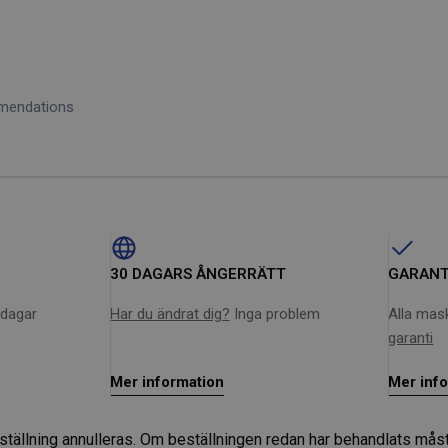
tet och flexibilitet
mmendations
30 DAGARS ÅNGERRÄTT
GARANT
sdagar
Har du ändrat dig?
Inga problem
Alla mask
garanti
Mer information
Mer inf
eställning annulleras. Om beställningen redan har behandlats mås