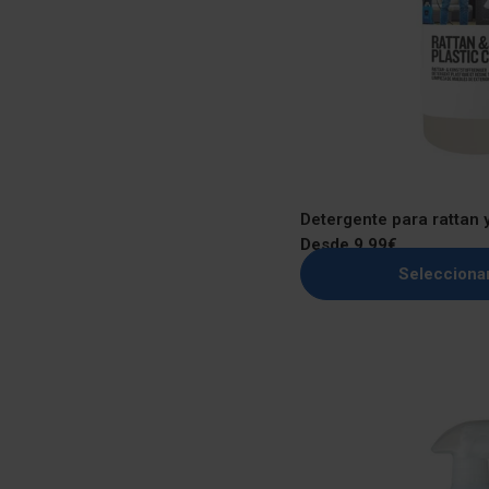
Detergente para rattan y
Precio
Desde 9,99€
regular
Selecciona