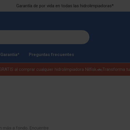
Garantía de por vida en todas las hidrolimpiadoras*
Garantía*
Preguntas frecuentes
TIS al comprar cualquier hidrolimpiadora Nilfisk.🚗
¡Transforma tu for
ún más a fondo. Encuentre