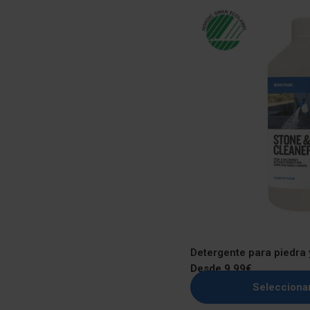
Detergente para piedra 
Precio
Desde 9,99€
regular
Selecciona