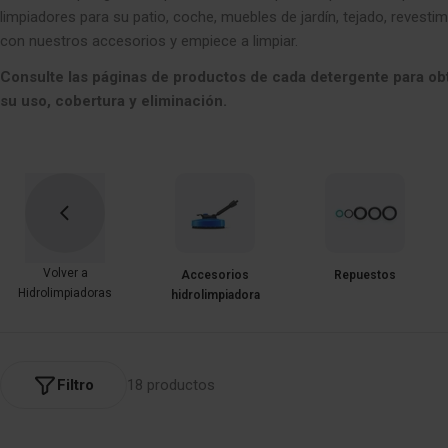
L
limpiadores para su patio, coche, muebles de jardín, tejado, revesti
con nuestros accesorios y empiece a limpiar.
E
Consulte las páginas de productos de cada detergente para o
su uso, cobertura y eliminación.
C
C
I
Ó
Volver a
Accesorios
Repuestos
Hidrolimpiadoras
hidrolimpiadora
N
:
Filtro
18 productos