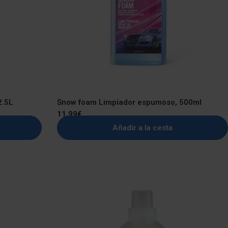
2.5L
Snow foam Limpiador espumoso, 500ml
Precio
11,99€
regular
Añadir a la cesta