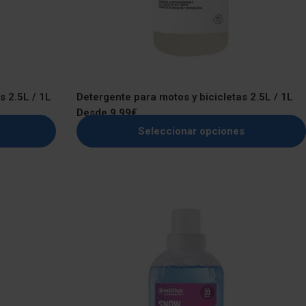
s 2.5L / 1L
Detergente para motos y bicicletas 2.5L / 1L
Precio
Desde 9,99€
regular
Seleccionar opciones