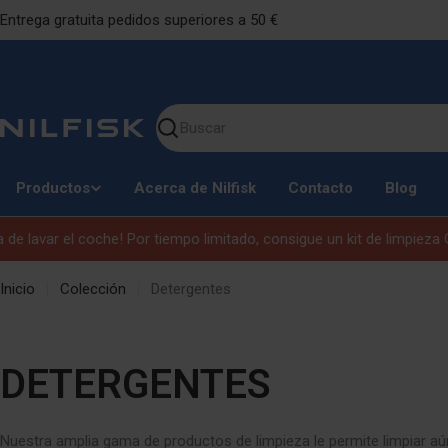
Ir
Entrega gratuita pedidos superiores a 50 €
al
contenido
Buscar
en
nuestro
Productos
Acerca de Nilfisk
Contacto
Blog
sitio
lavar el coche! Por tiempo limitado, consigue un kit de limpieza GRA
Inicio
Colección
Detergentes
C
DETERGENTES
O
Nuestra amplia gama de productos de limpieza le permite limpiar a