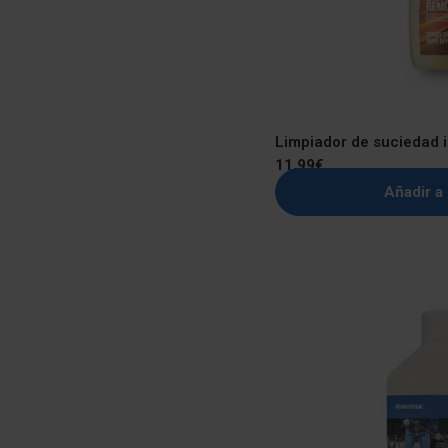
Limpiador de suciedad 
Precio
11,99€
regular
Añadir a 