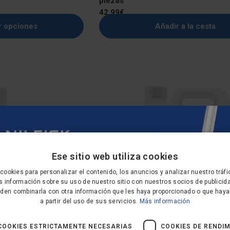
piezas
Precio
42,99€
regular
r opciones
Añadir a la cesta
Ese sitio web utiliza cookies
cookies para personalizar el contenido, los anuncios y analizar nuestro tráf
ERES UN 10 % DE
información sobre su uso de nuestro sitio con nuestros socios de publicida
den combinarla con otra información que les haya proporcionado o que haya
NTO EN TU PRIMER
a partir del uso de sus servicios.
Más información
PEDIDO?
COOKIES ESTRICTAMENTE NECESARIAS
COOKIES DE RENDI