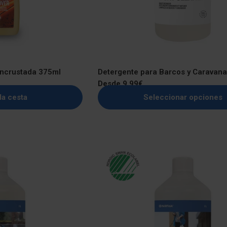
incrustada 375ml
Detergente para Barcos y Caravana
Precio
Desde 9,99€
regular
la cesta
Seleccionar opciones