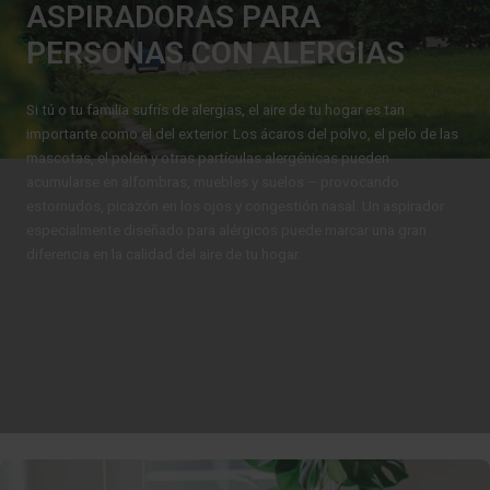
ASPIRADORAS PARA
PERSONAS CON ALERGIAS
Si tú o tu familia sufrís de alergias, el aire de tu hogar es tan
importante como el del exterior. Los ácaros del polvo, el pelo de las
mascotas, el polen y otras partículas alergénicas pueden
acumularse en alfombras, muebles y suelos – provocando
estornudos, picazón en los ojos y congestión nasal. Un aspirador
especialmente diseñado para alérgicos puede marcar una gran
diferencia en la calidad del aire de tu hogar.