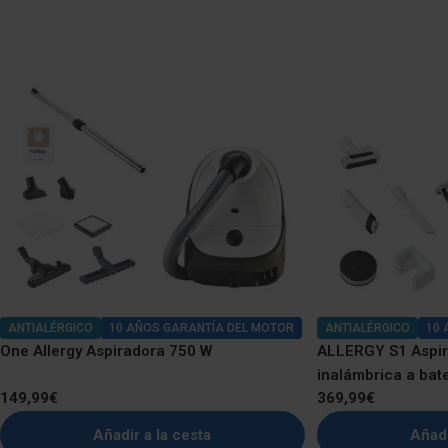
ANTIALÉRGICO
10 AÑOS GARANTÍA DEL MOTOR
ANTIALÉRGICO
10 
One Allergy Aspiradora 750 W
ALLERGY S1 Aspi
inalámbrica a bat
Precio
149,99€
Precio
369,99€
regular
regular
Añadir a la cesta
Añadi