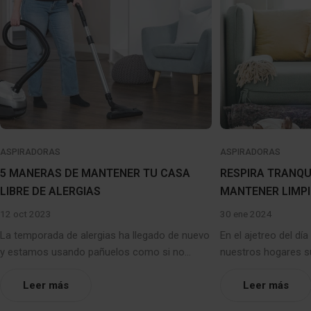
ASPIRADORAS
ASPIRADORAS
5 MANERAS DE MANTENER TU CASA
RESPIRA TRANQU
LIBRE DE ALERGIAS
MANTENER LIMPIO
12 oct 2023
30 ene 2024
La temporada de alergias ha llegado de nuevo
En el ajetreo del día 
y estamos usando pañuelos como si no
nuestros hogares su
hubiera un mañana. Si tú o alguien que vive en
Sin embargo, manten
tu casa sufre de alergias como el polvo, el
Leer más
de la casa es crucia
Leer más
polen, las mascotas, el moho u otras, no todo
Desde la reducción 