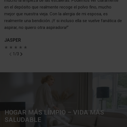
mucho la limpieza de las escaleras. Podemos ver claramente
es
en el depósito que realmente recoge el polvo fino, mucho
y 
mejor que nuestra vieja. Con la alergia de mi esposa, es
★
realmente una bendición. ¡Y si incluso ella se vuelve fanática de
aspirar, no quiero otra aspiradora!”
JASPER
★ ★ ★ ★ ★
1
/
3
HOGAR MÁS LIMPIO – VIDA MÁS
SALUDABLE