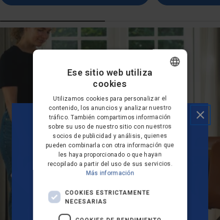
Ese sitio web utiliza
cookies
DANISH
Utilizamos cookies para personalizar el
GERMAN
contenido, los anuncios y analizar nuestro
tráfico. También compartimos información
DUTCH
sobre su uso de nuestro sitio con nuestros
socios de publicidad y análisis, quienes
FRENCH
pueden combinarla con otra información que
FINNISH
les haya proporcionado o que hayan
recopilado a partir del uso de sus servicios.
NORWEGIAN
¿QUIERES UN 10 % DE
Más información
PORTUGUESE
DESCUENTO EN TU
COOKIES ESTRICTAMENTE
ALLERGY S1 Aspiradora
NECESARIAS
SPANISH
PRIMER PEDIDO?
Escoba inalámbrica a batería