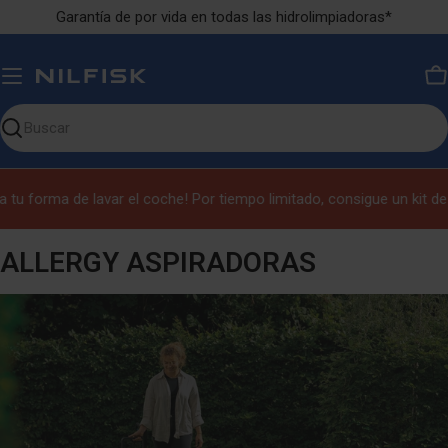
Ir
Garantía de por vida en todas las hidrolimpiadoras*
al
contenido
Ca
Buscar
en
nuestro
 forma de lavar el coche! Por tiempo limitado, consigue un kit de li
sitio
ALLERGY ASPIRADORAS