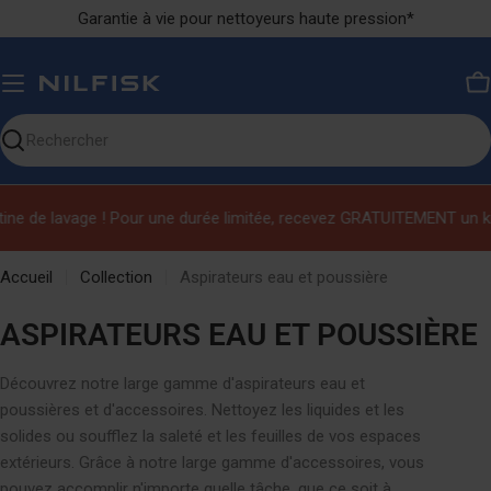
Ignorer
Garantie à vie pour nettoyeurs haute pression*
le
contenu
P
Chercher
sur
notre
e lavage ! Pour une durée limitée, recevez GRATUITEMENT un kit de n
site
Accueil
Collection
Aspirateurs eau et poussière
C
ASPIRATEURS EAU ET POUSSIÈRE
O
Découvrez notre large gamme d'aspirateurs eau et
L
poussières et d'accessoires. Nettoyez les liquides et les
L
solides ou soufflez la saleté et les feuilles de vos espaces
extérieurs. Grâce à notre large gamme d'accessoires, vous
E
pouvez accomplir n'importe quelle tâche, que ce soit à