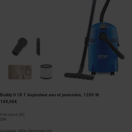
Buddy II 18 T Aspirateur eau et poussière, 1200 W
Prix
149,00€
normal
Puissance (W)
250
Longueur câble électrique (m)