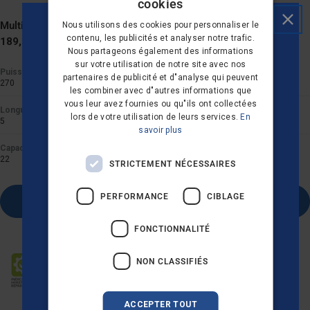
cookies
DANISH
Multi II 22 T Aspirateur eau et poussière, 1200 W
Nous utilisons des cookies pour personnaliser le
GERMAN
contenu, les publicités et analyser notre trafic.
Prix
189,00€
Nous partageons également des informations
normal
DUTCH
sur votre utilisation de notre site avec nos
Puissance (W)
partenaires de publicité et d"analyse qui peuvent
FRENCH
270
les combiner avec d"autres informations que
SOUHAITEZ-VOUS 10
FINNISH
vous leur avez fournies ou qu"ils ont collectées
Longueur câble électrique (m)
lors de votre utilisation de leurs services.
En
5
% DE RÉDUCTION SUR
NORWEGIAN
savoir plus
Capacité du réservoir (litres)
VOTRE PREMIÈRE
PORTUGUESE
22
STRICTEMENT NÉCESSAIRES
SPANISH
COMMANDE ?
PERFORMANCE
CIBLAGE
SWEDISH
Ajouter au panier
ENGLISH
FONCTIONNALITÉ
OUI, S’IL VOUS PLAÎT !
AUSTRIA
NON CLASSIFIÉS
IT
Non merci
ACCEPTER TOUT