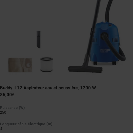
APPLICATIONS
Atelier
Bien
Optimal
Liquides
Optimal
Optimal
Rénovation
Buddy II 12 Aspirateur eau et poussière, 1200 W
Optimal
Optimal
Prix
85,00€
normal
Puissance (W)
Nettoyage des voitures
250
Optimal
Optimal
Longueur câble électrique (m)
4