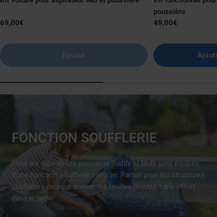
poussière
Prix
69,00€
Prix
49,00€
normal
normal
Épuisé
Ajout
FONCTION SOUFFLERIE
Tous les aspirateurs puissants Buddy et Multi sont équipés
d'une fonction soufflerie intégrée. Parfait pour les structures
gonflables ou pour enlever les feuilles mortes sans effort
dans le jardin.