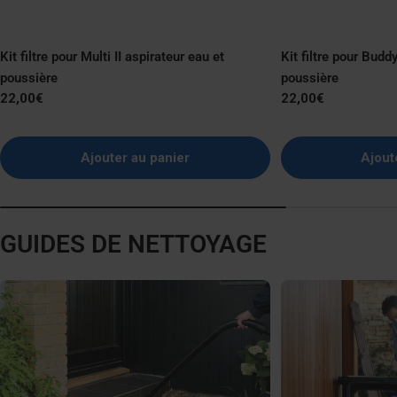
Kit filtre pour Multi II aspirateur eau et
Kit filtre pour Buddy
poussière
poussière
Prix
22,00€
Prix
22,00€
normal
normal
Ajouter au panier
Ajout
GUIDES DE NETTOYAGE