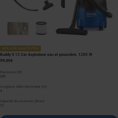
MEILLEUR QUALITÉ/PRIX
Buddy II 12 Car Aspirateur eau et poussière, 1200 W
Prix
99,00€
normal
Puissance (W)
250
Longueur câble électrique (m)
4
Capacité du réservoir (litres)
12