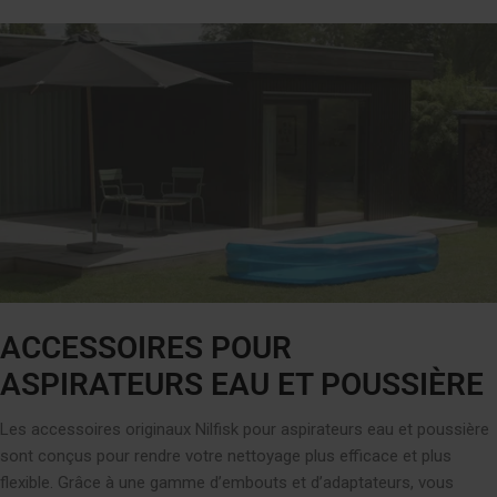
ACCESSOIRES POUR
ASPIRATEURS EAU ET POUSSIÈRE
Les accessoires originaux Nilfisk pour aspirateurs eau et poussière
sont conçus pour rendre votre nettoyage plus efficace et plus
flexible. Grâce à une gamme d’embouts et d’adaptateurs, vous