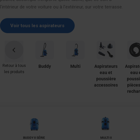
C
l'intérieur de votre voiture ou à l'extérieur, sur votre terrasse.
T
I
Voir tous les aspirateurs
O
N
:
Retour à tous
Buddy
Multi
Aspirateurs
Aspirat
les produits
eau et
eau 
poussière
poussi
accessoires
pièces
recha
BUDDY II SÉRIE
MULTI II