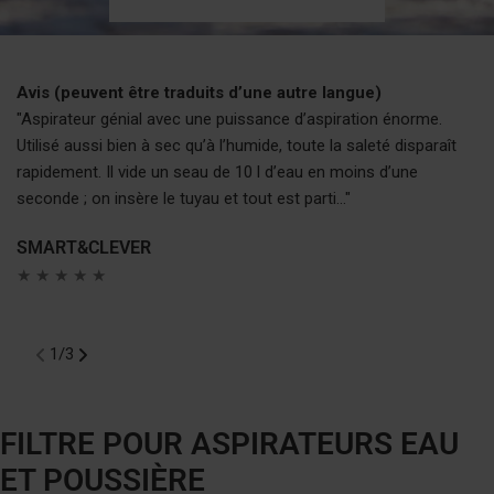
Avis (peuvent être traduits d’une autre langue)
"Aspirateur génial avec une puissance d’aspiration énorme.
"J
Utilisé aussi bien à sec qu’à l’humide, toute la saleté disparaît
lo
rapidement. Il vide un seau de 10 l d’eau en moins d’une
ex
seconde ; on insère le tuyau et tout est parti..."
ne
(m
SMART&CLEVER
es
★ ★ ★ ★ ★
M
★
1
/
3
FILTRE POUR ASPIRATEURS EAU
ET POUSSIÈRE