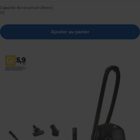
CARACTÉRISTIQUES
Capacité du réservoir (litres)
12
Fonction de soufflerie
?
Ajouter au panier
Push&Clean
?
Marche/arrêt automatique avec les outils électriques
?