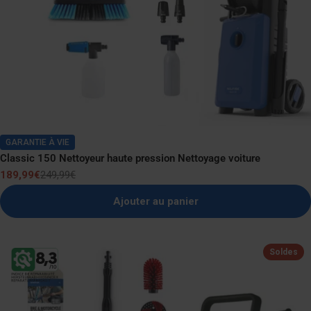
GARANTIE À VIE
Classic 150 Nettoyeur haute pression Nettoyage voiture
189,99€
249,99€
Prix
Prix
de
normal
Ajouter au panier
vente
Soldes