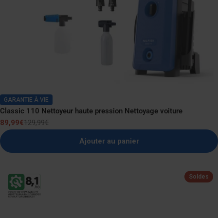
GARANTIE À VIE
Classic 110 Nettoyeur haute pression Nettoyage voiture
89,99€
129,99€
Prix
Prix
de
normal
Ajouter au panier
vente
Soldes