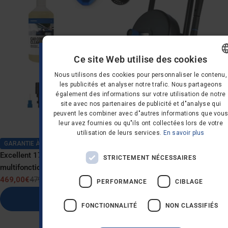
Ce site Web utilise des cookies
DANISH
Nous utilisons des cookies pour personnaliser le contenu,
les publicités et analyser notre trafic. Nous partageons
GERMAN
également des informations sur votre utilisation de notre
site avec nos partenaires de publicité et d"analyse qui
DUTCH
SOUHAITEZ-VOUS 10
peuvent les combiner avec d"autres informations que vou
leur avez fournies ou qu"ils ont collectées lors de votre
FRENCH
% DE RÉDUCTION SUR
utilisation de leurs services.
En savoir plus
GARANTIE À VIE
FINNISH
VOTRE PREMIÈRE
Excellent 170-10 EU Nettoyeur haute pression avec buse
STRICTEMENT NÉCESSAIRES
NORWEGIAN
multifonction Nettoyage voiture
COMMANDE ?
PORTUGUESE
469,00€
479,00€
Prix
Prix
PERFORMANCE
CIBLAGE
de
normal
SPANISH
Ajouter au panier
vente
FONCTIONNALITÉ
NON CLASSIFIÉS
SWEDISH
OUI, S’IL VOUS PLAÎT !