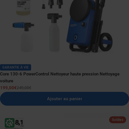
GARANTIE À VIE
Core 130-6 PowerControl Nettoyeur haute pression Nettoyage
voiture
199,00€
249,00€
Prix
Prix
de
normal
Ajouter au panier
vente
Soldes