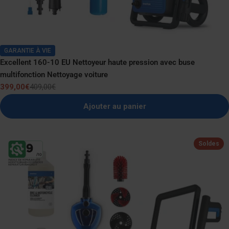
GARANTIE À VIE
Excellent 160-10 EU Nettoyeur haute pression avec buse
multifonction Nettoyage voiture
399,00€
409,00€
Prix
Prix
de
normal
Ajouter au panier
vente
Soldes