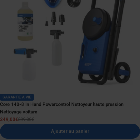
GARANTIE À VIE
Core 140-8 In Hand Powercontrol Nettoyeur haute pression
Nettoyage voiture
249,00€
299,00€
Prix
Prix
de
normal
Ajouter au panier
vente