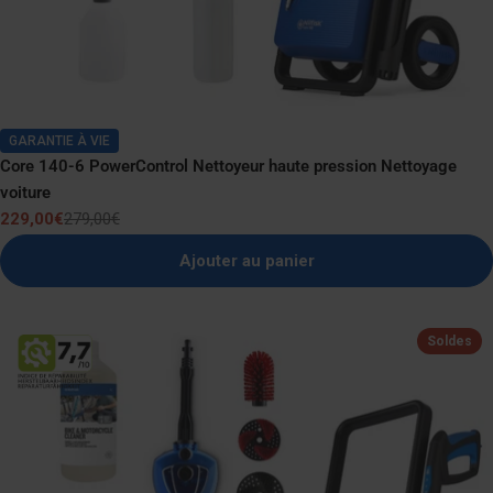
GARANTIE À VIE
Core 140-6 PowerControl Nettoyeur haute pression Nettoyage
voiture
229,00€
279,00€
Prix
Prix
de
normal
Ajouter au panier
vente
Soldes