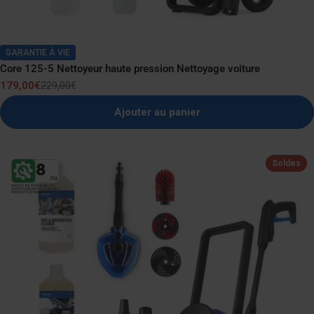
GARANTIE À VIE
Core 125-5 Nettoyeur haute pression Nettoyage voiture
179,00€
229,00€
Prix
Prix
de
normal
Ajouter au panier
vente
Soldes