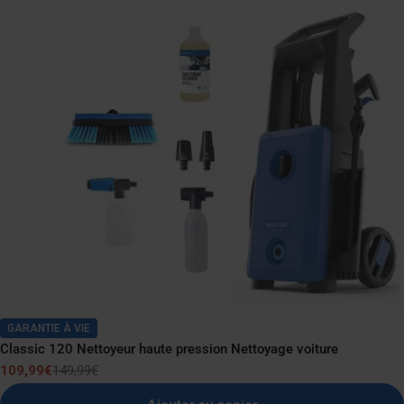
GARANTIE À VIE
Classic 120 Nettoyeur haute pression Nettoyage voiture
109,99€
149,99€
Prix
Prix
de
normal