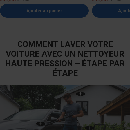
Prix
Prix
Prix
Prix
de
normal
de
normal
Ajouter au panier
Ajout
vente
vente
COMMENT LAVER VOTRE
VOITURE AVEC UN NETTOYEUR
HAUTE PRESSION – ÉTAPE PAR
ÉTAPE