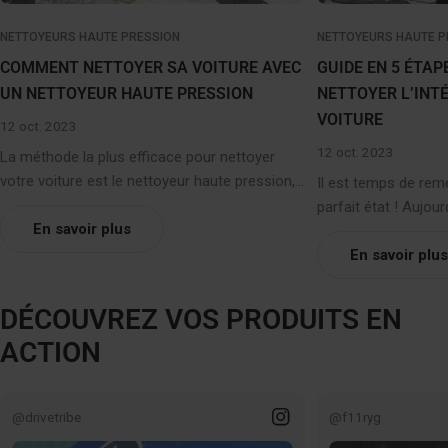
NETTOYEURS HAUTE PRESSION
NETTOYEURS HAUTE P
COMMENT NETTOYER SA VOITURE AVEC
GUIDE EN 5 ÉTAP
UN NETTOYEUR HAUTE PRESSION
NETTOYER L’INT
VOITURE
12 oct. 2023
12 oct. 2023
La méthode la plus efficace pour nettoyer
votre voiture est le nettoyeur haute pression,
Il est temps de reme
nous allons vous guider pas à pas... Comment
parfait état ! Aujou
nettoyer sa voiture avec un nettoyeur haute
En savoir plus
guide étape par éta
pression Saviez-vous que vous devez laver
l’intérieur de votre 
En savoir plus
votre voiture toutes les 2 à 4 semaines pour
remettre votre voitu
la garder en parfait état ? Les voitures ont
vous avons déjà m
DÉCOUVREZ VOS PRODUITS EN
tendance à se salir à cause d’une multitude de
l’extérieur de votre
ACTION
choses telles que des insectes, le gravier de
haute pression. Auj
la route, la sève des arbres, les excréments
un guide étape par 
d’oiseaux et l’usure générale. Pendant les
nettoyer l’intérieur
@drivetribe
@f11ryg
mois d’hiver, votre voiture aura encore plus
recommandons d’utili
besoin d’un nettoyage en profondeur. Elle sera
premium Nilfisk ave