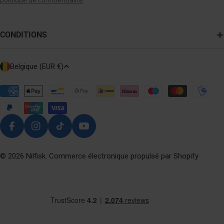
CONDITIONS
P
Belgique (EUR €)
A
Y
Modes
de
S
paiement
/
R
Facebook
Instagram
TikTok
YouTube
É
G
© 2026
Nilfisk
. Commerce électronique propulsé par Shopify
I
O
N