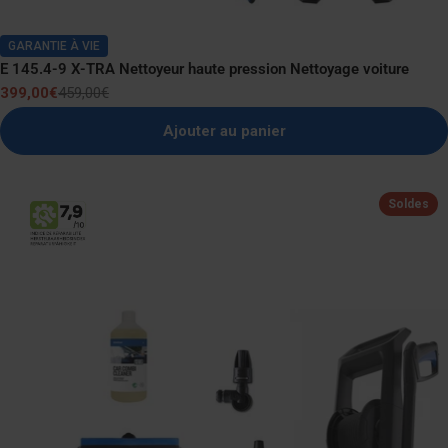
GARANTIE À VIE
E 145.4-9 X-TRA Nettoyeur haute pression Nettoyage voiture
399,00€
459,00€
Prix
Prix
de
normal
Ajouter au panier
vente
Soldes