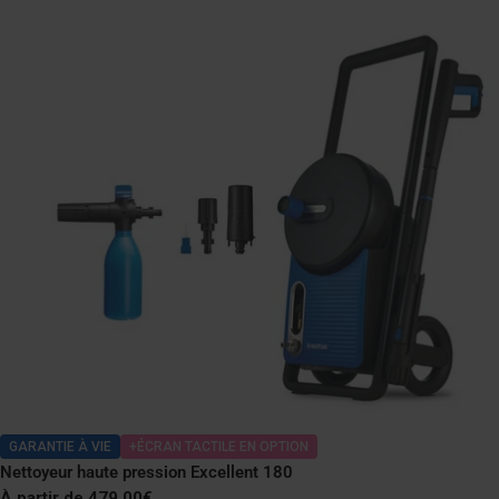
GARANTIE À VIE
+ÉCRAN TACTILE EN OPTION
Nettoyeur haute pression Excellent 180
Prix
À partir de 479,00€