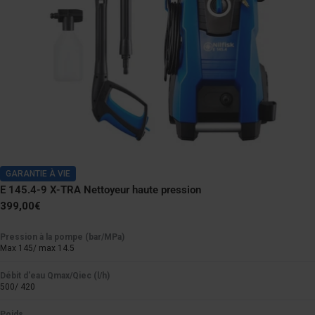
GARANTIE À VIE
E 145.4-9 X-TRA Nettoyeur haute pression
Prix
399,00€
normal
Pression à la pompe (bar/MPa)
Max 145/ max 14.5
Débit d'eau Qmax/Qiec (l/h)
500/ 420
Poids