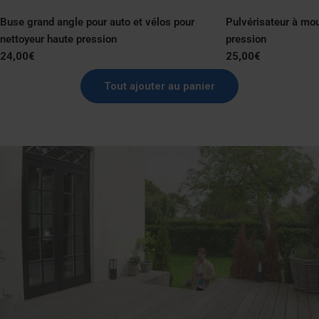
Buse grand angle pour auto et vélos pour
Pulvérisateur à mo
nettoyeur haute pression
pression
Prix
24,00€
Prix
25,00€
normal
normal
Tout ajouter au panier