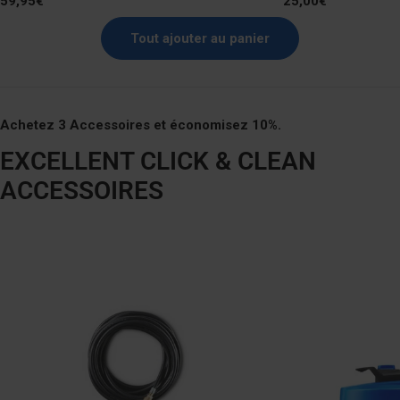
Prix
59,95€
Prix
25,00€
normal
normal
Tout ajouter au panier
Achetez 3 Accessoires et économisez 10%.
EXCELLENT CLICK & CLEAN
ACCESSOIRES