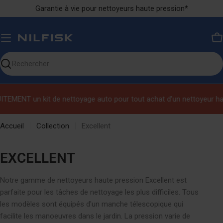
Ignorer
Garantie à vie pour nettoyeurs haute pression*
le
contenu
P
Chercher
sur
notre
ENT un kit de nettoyage auto pour tout achat d'un nettoyeur haute p
site
Accueil
Collection
Excellent
C
EXCELLENT
O
Notre gamme de nettoyeurs haute pression Excellent est
L
parfaite pour les tâches de nettoyage les plus difficiles. Tous
L
les modèles sont équipés d'un manche télescopique qui
facilite les manoeuvres dans le jardin. La pression varie de