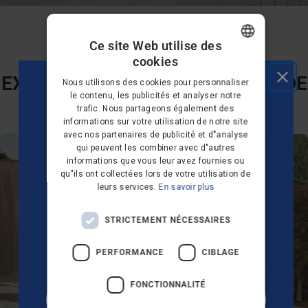
Ce site Web utilise des
Achetez 3 Accessoires et économisez 10%.
cookies
DANISH
EXCELLENT KIT DE NETTOYAGE DE
Nous utilisons des cookies pour personnaliser
GERMAN
le contenu, les publicités et analyser notre
TERRASSE
trafic. Nous partageons également des
DUTCH
informations sur votre utilisation de notre site
avec nos partenaires de publicité et d"analyse
FRENCH
qui peuvent les combiner avec d"autres
SOUHAITEZ-VOUS 10
FINNISH
informations que vous leur avez fournies ou
qu"ils ont collectées lors de votre utilisation de
% DE RÉDUCTION SUR
NORWEGIAN
leurs services.
En savoir plus
VOTRE PREMIÈRE
PORTUGUESE
STRICTEMENT NÉCESSAIRES
SPANISH
COMMANDE ?
PERFORMANCE
CIBLAGE
SWEDISH
ENGLISH
FONCTIONNALITÉ
OUI, S’IL VOUS PLAÎT !
AUSTRIA