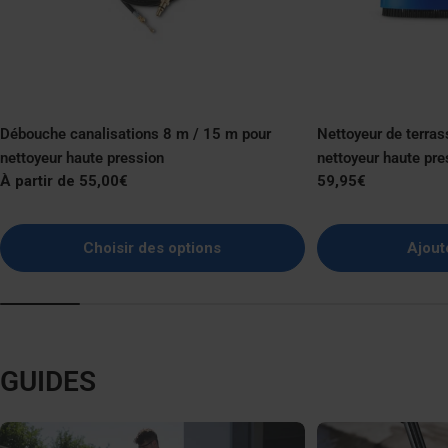
Débouche canalisations 8 m / 15 m pour
Nettoyeur de terras
nettoyeur haute pression
nettoyeur haute pre
Prix
À partir de 55,00€
Prix
59,95€
normal
normal
Choisir des options
Ajout
GUIDES