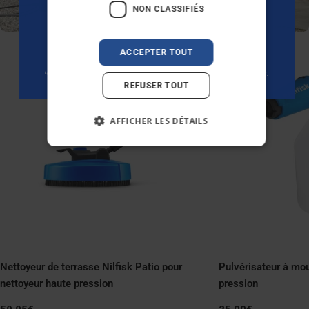
NON CLASSIFIÉS
IT
Non merci
ACCEPTER TOUT
*Offre valable uniquement pour les nouveaux abonnés sans achats antérieurs.
REFUSER TOUT
AFFICHER LES DÉTAILS
Nettoyeur de terrasse Nilfisk Patio pour
Pulvérisateur à mo
nettoyeur haute pression
pression