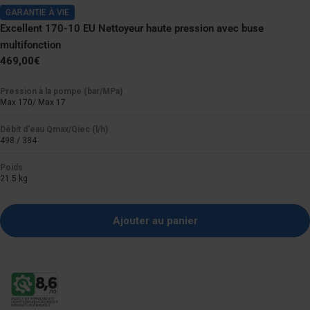
GARANTIE À VIE
Excellent 170-10 EU Nettoyeur haute pression avec buse
multifonction
Prix
469,00€
normal
Pression à la pompe (bar/MPa)
Max 170/ Max 17
Débit d'eau Qmax/Qiec (l/h)
498 / 384
Poids
21.5 kg
Ajouter au panier