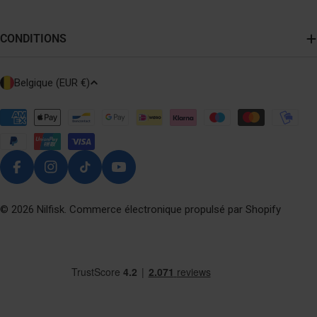
CONDITIONS
P
Belgique (EUR €)
A
Y
Modes
de
S
paiement
/
R
Facebook
Instagram
TikTok
YouTube
É
G
© 2026
Nilfisk
. Commerce électronique propulsé par Shopify
I
O
N