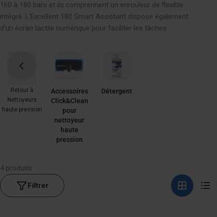
E
160 à 180 bars et ils comprennent un enrouleur de flexible
C
intégré. L'Excellent 180 Smart Assistant dispose également
d'un écran tactile numérique pour faciliter les tâches.
T
I
O
N
Retour à
Accessoires
Détergent
:
Nettoyeurs
Click&Clean
haute pression
pour
nettoyeur
haute
pression
4 produits
Filtrer