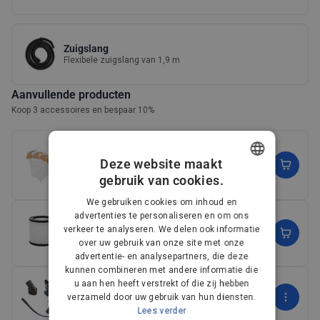
Zuigslang
Flexibele zuigslang van 1,9 m
Aanvullende producten
Koop 3 accessoires en bespaar 10%
Stofzuigerzakken voor de Buddy II Stof-/waterzuiger
(x4)
Deze website maakt
18,00€
gebruik van cookies.
(9)
DANISH
We gebruiken cookies om inhoud en
GERMAN
advertenties te personaliseren en om ons
Filterset voor de Buddy II Stof-/waterzuiger
22,00€
verkeer te analyseren. We delen ook informatie
DUTCH
over uw gebruik van onze site met onze
(9)
advertentie- en analysepartners, die deze
FRENCH
kunnen combineren met andere informatie die
Premium Car Kit voor Stof-/waterzuiger
FINNISH
u aan hen heeft verstrekt of die zij hebben
69,00€
verzameld door uw gebruik van hun diensten.
NORWEGIAN
Lees verder
(6)