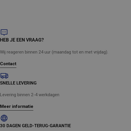
garandeert een lange levensduur
Met ingebouwde accessoireshouder
Ergonomische handgreep voor gemakkelijk en efficiënt
schoonmaken
HEB JE EEN VRAAG?
Wij reageren binnen 24 uur (maandag tot en met vrijdag).
Contact
SNELLE LEVERING
Levering binnen 2-4 werkdagen
Meer informatie
30 DAGEN GELD-TERUG-GARANTIE