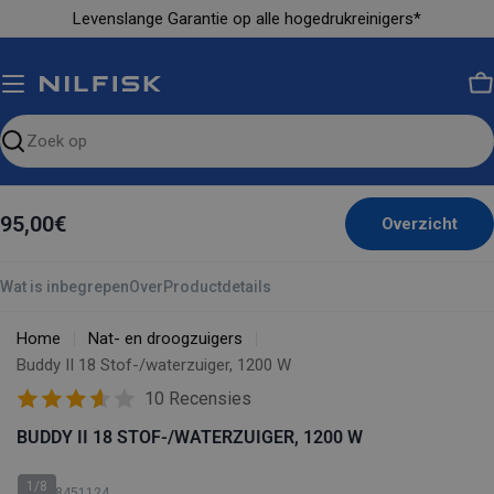
Ga
Levenslange Garantie op alle hogedrukreinigers*
naar
inhoud
M
Zoeken
op
de
95,00€
Overzicht
site
Wat is inbegrepen
Over
Productdetails
Home
Nat- en droogzuigers
Buddy II 18 Stof-/waterzuiger, 1200 W
10 Recensies
BUDDY II 18 STOF-/WATERZUIGER, 1200 W
1/8
SKU: 18451124