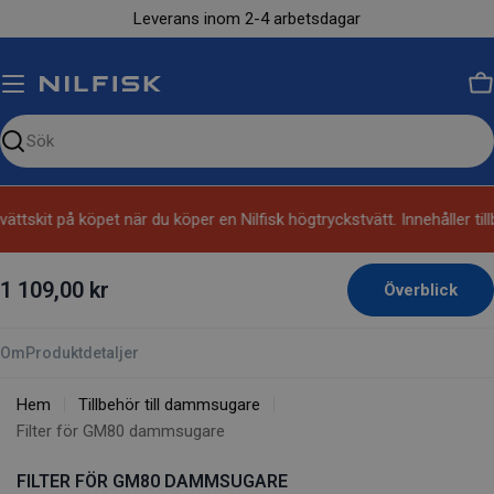
Hoppa
Leverans inom 2-4 arbetsdagar
till
innehållet
V
Sök
på
vår
tvättskit på köpet när du köper en Nilfisk högtryckstvätt. Innehåll
sida
1 109,00 kr
Överblick
Om
Produktdetaljer
Hem
Tillbehör till dammsugare
Filter för GM80 dammsugare
FILTER FÖR GM80 DAMMSUGARE