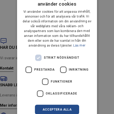
använder cookies
DANISH
Unable to load recommendations
Vi använder cookies för att anpassa innehåll,
GERMAN
annonser och för att analysera vår trafik. Vi
delar också information om din användning av
DUTCH
vår webbplats med våra reklam- och
analyspartners som kan kombinera den med
FRENCH
annan information som du har tillhandahållit
FINNISH
dem eller som de har samlat in från din
användning av deras tjänster.
Läs mer
HAR DU EN FRÅGA?
NORWEGIAN
PORTUGUESE
Vi svarar inom 24 timmar (måndag till fredag).
STRIKT NÖDVÄNDIGT
SPANISH
Kontakt
PRESTANDA
INRIKTNING
SWEDISH
FUNKTIONER
ENGLISH
SNABB LEVERANS
AUSTRIA
OKLASSIFICERADE
Leverans inom 2-4 arbetsdagar
IT
Mer information
ACCEPTERA ALLA