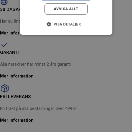
30 DAGARS ÅNGERRÄTT
AVVISA ALLT
Har du ändrat dig?
Inga problem
VISA DETALJER
Mer information
GARANTI
Alla maskiner har minst 2 års
garanti
Mer information
FRI LEVERANS
Fri frakt på alla beställningar över 499 kr
Mer information