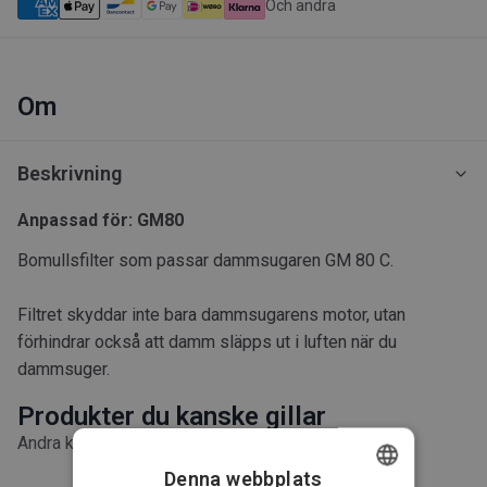
Och andra
Om
Beskrivning
Anpassad för: GM80
Bomullsfilter som passar dammsugaren GM 80 C.
Filtret skyddar inte bara dammsugarens motor, utan
förhindrar också att damm släpps ut i luften när du
dammsuger.
Produkter du kanske gillar
Andra köpte även
Denna webbplats