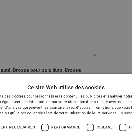
eauté, Brosse pour sols durs, Brosse
Ce site Web utilise des cookies
ns des cookies pour personnaliser le contenu, les publicités et analyser notre
n le plus efficace de nettoyer complètement
 également des informations sur votre utilisation de notre site avec nos par
és d’un filtre HEPA de série, qui retient les
é et d"analyse qui peuvent les combiner avec d"autres informations que vous 
es ou qu"ils ont collectées lors de votre utilisation de leurs services.
En savo
 les élimine des surfaces ainsi que de l’air de
sser
 intégrées dans un aspirateur doté d’une
st l’une des meilleures de sa catégorie en
ENT NÉCESSAIRES
PERFORMANCE
CIBLAGE
F