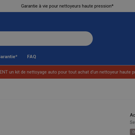
Garantie à vie pour nettoyeurs haute pression*
arantie*
FAQ
 un kit de nettoyage auto pour tout achat d'un nettoyeur haute pres
Ac
Se
O