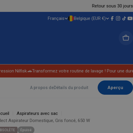
Retour sous 30 jours
Français
Belgique (EUR €)
P
L
Facebook
Instag
TikT
Y
A
A
Pan
Y
N
S
G
/
U
sion Nilfisk.
🚗Transformez votre routine de lavage ! Pour une durée
R
E
Aperçu
A propos de
Détails du produit
É
G
cueil
Aspirateurs avec sac
I
lect Aspirateur Domestique, Gris foncé, 650 W
BSOLÈTE
Épuisé