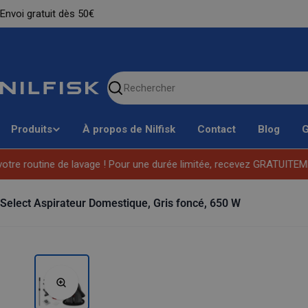
Ignorer
Envoi gratuit dès 50€
le
contenu
Chercher
sur
notre
Produits
À propos de Nilfisk
Contact
Blog
G
site
re routine de lavage ! Pour une durée limitée, recevez GRATUITEMENT
Select Aspirateur Domestique, Gris foncé, 650 W