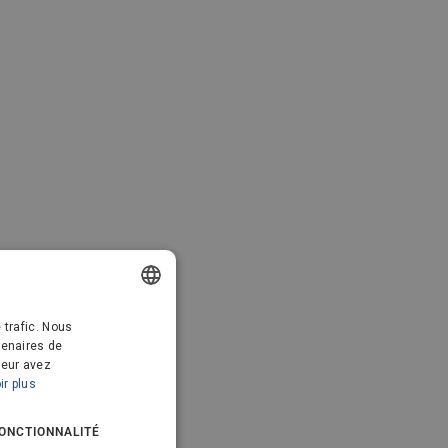
DANISH
 trafic. Nous
tenaires de
GERMAN
leur avez
ir plus
DUTCH
FRENCH
ONCTIONNALITÉ