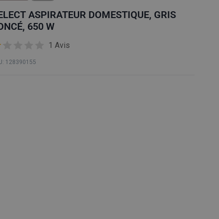
O
ELECT ASPIRATEUR DOMESTIQUE, GRIS
N
ONCÉ, 650 W
1 Avis
U: 128390155