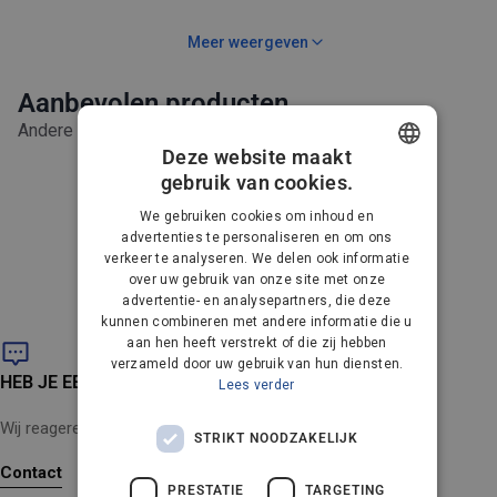
zijn stalen coating, het met staal verstevigde
slangaccessoire zorgt voor een groter bereik en flexibiliteit
Meer weergeven
tijdens het reinigen. Pak oppervlakken die verder verwijderd
zijn van uw stroom- of waterbron aan met deze deskundige
Hogedrukslang voor een vergroot reinigingsbereik
Aanbevolen producten
slang, die eenvoudig kan worden aangesloten op uw Nilfisk-
Rubber ommanteling, met staal versterkte slang voor
reiniger en beschikt over een slim ontwerp dat ongewenste
Andere klanten kochten ook
gebruiksgemak en een lange levensduur
buigingen tijdens gebruik minimaliseert.
Deze website maakt
gebruik van cookies.
DANISH
We gebruiken cookies om inhoud en
Unable to load recommendations
GERMAN
advertenties te personaliseren en om ons
verkeer te analyseren. We delen ook informatie
DUTCH
over uw gebruik van onze site met onze
advertentie- en analysepartners, die deze
FRENCH
kunnen combineren met andere informatie die u
FINNISH
aan hen heeft verstrekt of die zij hebben
verzameld door uw gebruik van hun diensten.
NORWEGIAN
HEB JE EEN VRAAG?
Lees verder
PORTUGUESE
Wij reageren binnen 24 uur (maandag tot en met vrijdag).
STRIKT NOODZAKELIJK
SPANISH
Contact
PRESTATIE
TARGETING
SWEDISH