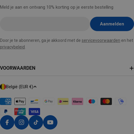
Meld je aan en ontvang 10% korting op je eerste bestelling
E-
Aanmelden
mail
hier
Door je te abonneren, ga je akkoord met de
servicevoorwaarden
en het
invoegen
privacybeleid
.
VOORWAARDEN
L
België (EUR €)
A
N
D
/
R
Facebook
Instagram
Tiktok
Youtube
E