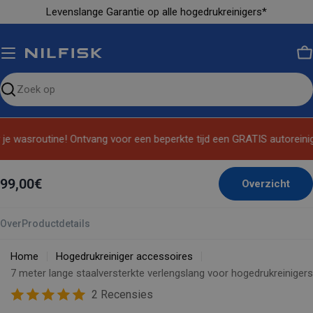
Ga
Levenslange Garantie op alle hogedrukreinigers*
naar
inhoud
M
Zoeken
op
de
e wasroutine! Ontvang voor een beperkte tijd een GRATIS autoreinigi
site
99,00€
Overzicht
Over
Productdetails
Home
Hogedrukreiniger accessoires
7 meter lange staalversterkte verlengslang voor hogedrukreinigers
2 Recensies