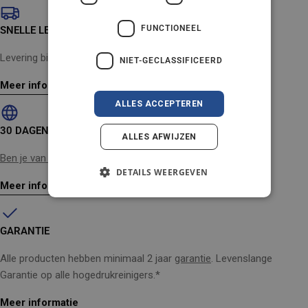
ENGLISH
FUNCTIONEEL
SNELLE LEVERING
AUSTRIA
Levering binnen 2-4 werkdagen
NIET-GECLASSIFICEERD
IT
Meer informatie
ALLES ACCEPTEREN
30 DAGEN GELD-TERUG-GARANTIE
ALLES AFWIJZEN
Ben je van gedachten veranderd?
Geen probleem
DETAILS WEERGEVEN
Meer informatie
GARANTIE
Alle producten hebben minimaal 2 jaar
garantie
. Levenslange
Garantie op alle hogedrukreinigers.*
Meer informatie