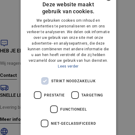
Deze website maakt
Unable to load recommendations
gebruik van cookies.
DANISH
We gebruiken cookies om inhoud en
GERMAN
advertenties te personaliseren en om ons
verkeer te analyseren. We delen ook informatie
DUTCH
over uw gebruik van onze site met onze
advertentie- en analysepartners, die deze
FRENCH
kunnen combineren met andere informatie die
HEB JE EEN VRAAG?
FINNISH
u aan hen heeft verstrekt of die zij hebben
verzameld door uw gebruik van hun diensten.
Wij reageren binnen 24 uur (maandag tot en met vrijdag).
NORWEGIAN
Lees verder
Contact
PORTUGUESE
STRIKT NOODZAKELIJK
SPANISH
SNELLE LEVERING
PRESTATIE
TARGETING
SWEDISH
ENGLISH
Levering binnen 2-4 werkdagen
FUNCTIONEEL
AUSTRIA
Meer informatie
NIET-GECLASSIFICEERD
IT