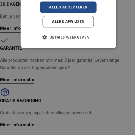
30 DAGEN GELD-TERUG-GARANTIE
ALLES ACCEPTEREN
Ben je van gedachten veranderd?
Geen probleem
ALLES AFWIJZEN
Meer informatie
DETAILS WEERGEVEN
GARANTIE
Alle producten hebben minimaal 2 jaar
garantie
. Levenslange
Garantie op alle hogedrukreinigers.*
Meer informatie
GRATIS BEZORGING
Gratis bezorging bij alle bestellingen boven 50€
Meer informatie