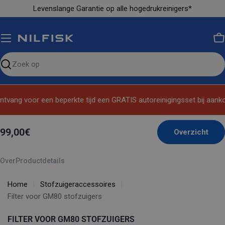
Ga
Levenslange Garantie op alle hogedrukreinigers*
naar
inhoud
M
Zoeken
op
de
tvang voor een beperkte tijd een GRATIS autoreinigingsset bij aankoo
site
99,00€
Overzicht
Over
Productdetails
Home
Stofzuigeraccessoires
Filter voor GM80 stofzuigers
FILTER VOOR GM80 STOFZUIGERS