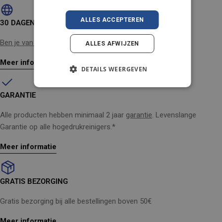
ALLES ACCEPTEREN
30 DAGEN GELD-TERUG-GARANTIE
Ben je van gedachten veranderd?
Geen probleem
ALLES AFWIJZEN
Meer informatie
DETAILS WEERGEVEN
GARANTIE
Alle producten hebben minimaal 2 jaar
garantie
. Levenslange
Garantie op alle hogedrukreinigers.*
Meer informatie
GRATIS BEZORGING
Gratis bezorging bij alle bestellingen boven 50€
Meer informatie