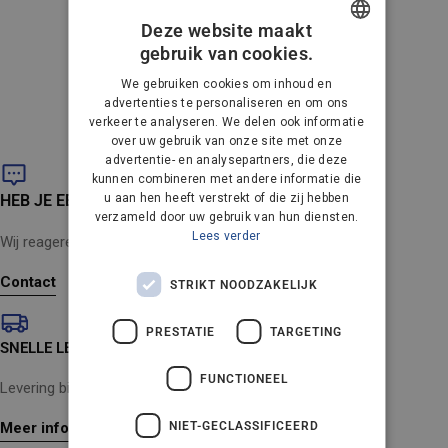
Deze website maakt
gebruik van cookies.
Unable to load recommendations
DANISH
We gebruiken cookies om inhoud en
GERMAN
advertenties te personaliseren en om ons
verkeer te analyseren. We delen ook informatie
DUTCH
over uw gebruik van onze site met onze
advertentie- en analysepartners, die deze
FRENCH
kunnen combineren met andere informatie die
FINNISH
HEB JE EEN VRAAG?
u aan hen heeft verstrekt of die zij hebben
verzameld door uw gebruik van hun diensten.
NORWEGIAN
Lees verder
Wij reageren binnen 24 uur (maandag tot en met vrijdag).
PORTUGUESE
Contact
STRIKT NOODZAKELIJK
SPANISH
PRESTATIE
TARGETING
SWEDISH
SNELLE LEVERING
ENGLISH
FUNCTIONEEL
Levering binnen 2-4 werkdagen
AUSTRIA
NIET-GECLASSIFICEERD
Meer informatie
IT