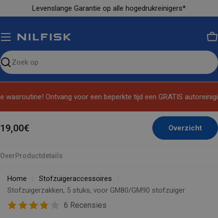
Ga
Levenslange Garantie op alle hogedrukreinigers*
naar
inhoud
M
Zoeken
op
de
 wasroutine! Ontvang voor een beperkte tijd een GRATIS autoreinigin
site
19,00€
Overzicht
Over
Productdetails
Home
Stofzuigeraccessoires
Stofzuigerzakken, 5 stuks, voor GM80/GM90 stofzuiger
6 Recensies